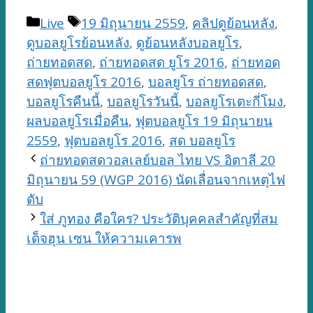
Categories
Tags
Live
19 มิถุนายน 2559
,
คลิปดูย้อนหลัง
,
ดูบอลยูโรย้อนหลัง
,
ดูย้อนหลังบอลยูโร
,
ถ่ายทอดสด
,
ถ่ายทอดสด ยูโร 2016
,
ถ่ายทอด
สดฟุตบอลยูโร 2016
,
บอลยูโร ถ่ายทอดสด
,
บอลยูโรคืนนี้
,
บอลยูโรวันนี้
,
บอลยูโรเตะกี่โมง
,
ผลบอลยูโรเมื่อคืน
,
ฟุตบอลยูโร 19 มิถุนายน
2559
,
ฟุตบอลยูโร 2016
,
สด บอลยูโร
ถ่ายทอดสดวอลเลย์บอล ไทย VS อิตาลี 20
มิถุนายน 59 (WGP 2016) นัดเลื่อนจากเหตุไฟ
ดับ
ใส่ ภูทอง คือใคร? ประวัติบุคคลสำคัญที่สม
เด็จฮุน เซน ให้ความเคารพ