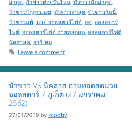
ล่าสุด
,
บัวข่าวต่อยวันไหน
,
บัวขาวนัดล่าสุด
,
บัวขาวบัญชาเมฆ
,
บัวขาวล่าสุด
,
บัวขาววันนี้
,
บัวขาวแพ้
,
มวย ออลสตาร์ไฟต์
,
สด
,
ออลสตาร์
ไฟต์
,
ออลสตาร์ไฟต์ ถ่ายทอดสด
,
ออลสตาร์ไฟต์
นัดล่าสุด
,
อาร์เทม
Leave a comment
บัวขาว VS นิคลาส ถ่ายทอดสดมวย
ออลสตาร์ 7 ภูเก็ต (27 มกราคม
2562)
27/01/2019
by
zcooby