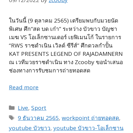
09/12/2022
by
zcooby
ในวันนี้ (9 ตุลาคม 2565) เตรียมพบกับมวยนัด
พิเศษ ศึก“สด บด เก๋า” ระหว่าง บัวขาว บัญชา
เมฆ VS โอเล็กซานเดอร์ เยฟิเมนโก้ ในรายการ
“RWS ราชดำเนิน เวิลด์ ซีรีส์” ศึกดวลกำปั้น
KAT PRESENTS LEGEND OF RAJADAMNERN
ณ เวทีมวยราชดำเนิน ทาง Zcooby ขอนำเสนอ
ช่องทางการรับชมการถ่ายทอดสด
Read more
Categories
Live
,
Sport
Tags
9 ธันวาคม 2565
,
workpoint ถ่ายทอดสด
,
youtube บัวขาว
,
youtube บัวขาว-โอเล็กซาน