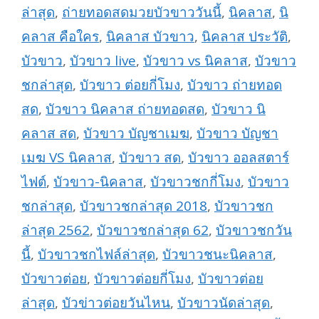
ล่าสุด
,
ถ่ายทอดสดมวยบัวขาววันนี้
,
นิคลาส
,
นิ
คลาส คือใคร
,
นิคลาส บัวขาว
,
นิคลาส ประวัติ
,
บัวขาว
,
บัวขาว live
,
บัวขาว vs นิคลาส
,
บัวขาว
ชกล่าสุด
,
บัวขาว ต่อยกี่โมง
,
บัวขาว ถ่ายทอด
สด
,
บัวขาว นิคลาส ถ่ายทอดสด
,
บัวขาว นิ
คลาส สด
,
บัวขาว บัญชาเมฆ
,
บัวขาว บัญชา
เมฆ VS นิคลาส
,
บัวขาว สด
,
บัวขาว ออลสตาร์
ไฟต์
,
บัวขาว-นิคลาส
,
บัวขาวชกกี่โมง
,
บัวขาว
ชกล่าสุด
,
บัวขาวชกล่าสุด 2018
,
บัวขาวชก
ล่าสุด 2562
,
บัวขาวชกล่าสุด 62
,
บัวขาวชกวัน
นี้
,
บัวขาวชกไฟล์ล่าสุด
,
บัวขาวชนะนิคลาส
,
บัวขาวต่อย
,
บัวขาวต่อยกี่โมง
,
บัวขาวต่อย
ล่าสุด
,
บัวข่าวต่อยวันไหน
,
บัวขาวนัดล่าสุด
,