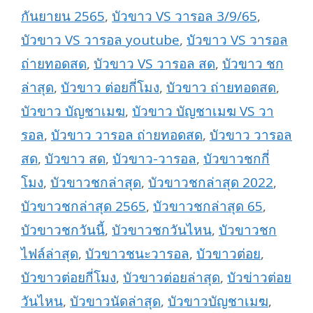
กันยายน 2565
,
บัวขาว VS วารอล 3/9/65
,
บัวขาว VS วารอล youtube
,
บัวขาว VS วารอล
ถ่ายทอดสด
,
บัวขาว VS วารอล สด
,
บัวขาว ชก
ล่าสุด
,
บัวขาว ต่อยกี่โมง
,
บัวขาว ถ่ายทอดสด
,
บัวขาว บัญชาเมฆ
,
บัวขาว บัญชาเมฆ VS วา
รอล
,
บัวขาว วารอล ถ่ายทอดสด
,
บัวขาว วารอล
สด
,
บัวขาว สด
,
บัวขาว-วารอล
,
บัวขาวชกกี่
โมง
,
บัวขาวชกล่าสุด
,
บัวขาวชกล่าสุด 2022
,
บัวขาวชกล่าสุด 2565
,
บัวขาวชกล่าสุด 65
,
บัวขาวชกวันนี้
,
บัวขาวชกวันไหน
,
บัวขาวชก
ไฟล์ล่าสุด
,
บัวขาวชนะวารอล
,
บัวขาวต่อย
,
บัวขาวต่อยกี่โมง
,
บัวขาวต่อยล่าสุด
,
บัวข่าวต่อย
วันไหน
,
บัวขาวนัดล่าสุด
,
บัวขาวบัญชาเมฆ
,