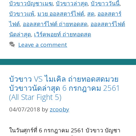
บัวขาวบัญชาเมฆ
,
บัวขาวล่าสุด
,
บัวขาววันนี้
,
บัวขาวแพ้
,
มวย ออลสตาร์ไฟต์
,
สด
,
ออลสตาร์
ไฟต์
,
ออลสตาร์ไฟต์ ถ่ายทอดสด
,
ออลสตาร์ไฟต์
นัดล่าสุด
,
เวิร์คพอยท์ ถ่ายทอดสด
Leave a comment
บัวขาว VS ไมเคิล ถ่ายทอดสดมวย
บัวขาวนัดล่าสุด 6 กรกฎาคม 2561
(All Star Fight 5)
04/07/2018
by
zcooby
ในวันศุกร์ที่ 6 กรกฎาคม 2561 บัวขาว บัญชา