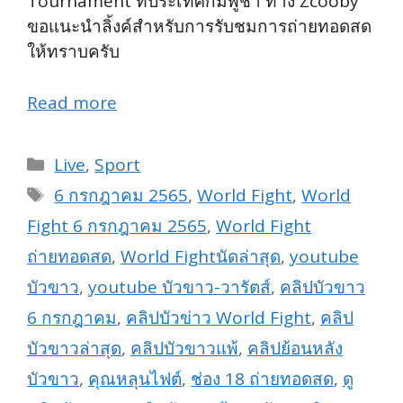
Tournament ที่ประเทศกัมพูชา ทาง Zcooby
ขอแนะนำลิ้งค์สำหรับการรับชมการถ่ายทอดสด
ให้ทราบครับ
Read more
Categories
Live
,
Sport
Tags
6 กรกฎาคม 2565
,
World Fight
,
World
Fight 6 กรกฎาคม 2565
,
World Fight
ถ่ายทอดสด
,
World Fightนัดล่าสุด
,
youtube
บัวขาว
,
youtube บัวขาว-วารัตส์
,
คลิปบัวขาว
6 กรกฎาคม
,
คลิปบัวข่าว World Fight
,
คลิป
บัวขาวล่าสุด
,
คลิปบัวขาวแพ้
,
คลิปย้อนหลัง
บัวขาว
,
คุณหลุนไฟต์
,
ช่อง 18 ถ่ายทอดสด
,
ดู