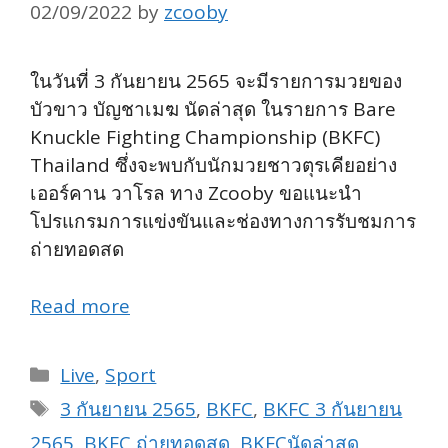
02/09/2022
by
zcooby
ในวันที่ 3 กันยายน 2565 จะมีรายการมวยของ
บัวขาว บัญชาเมฆ นัดล่าสุด ในรายการ Bare
Knuckle Fighting Championship (BKFC)
Thailand ซึ่งจะพบกับนักมวยชาวตุรเคียอย่าง
เออร์คาน วาโรล ทาง Zcooby ขอแนะนำ
โปรแกรมการแข่งขันและช่องทางการรับชมการ
ถ่ายทอดสด
Read more
Categories
Live
,
Sport
Tags
3 กันยายน 2565
,
BKFC
,
BKFC 3 กันยายน
2565
,
BKFC ถ่ายทอดสด
,
BKFCนัดล่าสุด
,