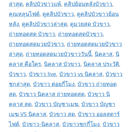
ล่าสุด
,
คลิปบัวขาวแพ้
,
คลิปย้อนหลังบัวขาว
,
คุณหลุนไฟต์
,
ดูคลิปบัวขาว
,
ดูคลิปบัวขาวย้อน
หลัง
,
ดูคลิปบัวขาวล่าสุด
,
ดูมวยสด บัวขาว
,
ถ่ายทอดสด บัวขาว
,
ถ่ายทอดสดบัวขาว
,
ถ่ายทอดสดมวยบัวขาว
,
ถ่ายทอดสดมวยบัวขาว
ล่าสุด
,
ถ่ายทอดสดมวยบัวขาววันนี้
,
นิคลาส
,
นิ
คลาส คือใคร
,
นิคลาส บัวขาว
,
นิคลาส ประวัติ
,
บัวขาว
,
บัวขาว live
,
บัวขาว vs นิคลาส
,
บัวขาว
ชกล่าสุด
,
บัวขาว ต่อยกี่โมง
,
บัวขาว ถ่ายทอด
สด
,
บัวขาว นิคลาส ถ่ายทอดสด
,
บัวขาว นิ
คลาส สด
,
บัวขาว บัญชาเมฆ
,
บัวขาว บัญชา
เมฆ VS นิคลาส
,
บัวขาว สด
,
บัวขาว ออลสตาร์
ไฟต์
,
บัวขาว-นิคลาส
,
บัวขาวชกกี่โมง
,
บัวขาว