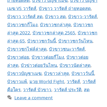
ถ่ายทอดสด
,
บัวขาว บัญชาเมฆ
,
บัวขาว บัญชา
เมฆ VS วารัตส์
,
บัวขาว วารัตส์ ถ่ายทอดสด
,
บัวขาว วารัตส์ สด
,
บัวขาว สด
,
บัวขาว-วารัตส์
,
บัวขาวชกกี่โมง
,
บัวขาวชกล่าสุด
,
บัวขาวชก
ล่าสุด 2022
,
บัวขาวชกล่าสุด 2565
,
บัวขาวชก
ล่าสุด 65
,
บัวขาวชกวันนี้
,
บัวขาวชกวันไหน
,
บัวขาวชกไฟล์ล่าสุด
,
บัวขาวชนะวารัตส์
,
บัวขาวต่อย
,
บัวขาวต่อยกี่โมง
,
บัวขาวต่อย
ล่าสุด
,
บัวข่าวต่อยวันไหน
,
บัวขาวนัดล่าสุด
,
บัวขาวบัญชาเมฆ
,
บัวขาวล่าสุด
,
บัวขาววันนี้
,
บัวขาวแพ้
,
มวย World Fight
,
วารัตส์
,
วารัตส์
คือใคร
,
วารัตส์ บัวขาว
,
วารัตส์ ประวัติ
,
สด
Leave a comment