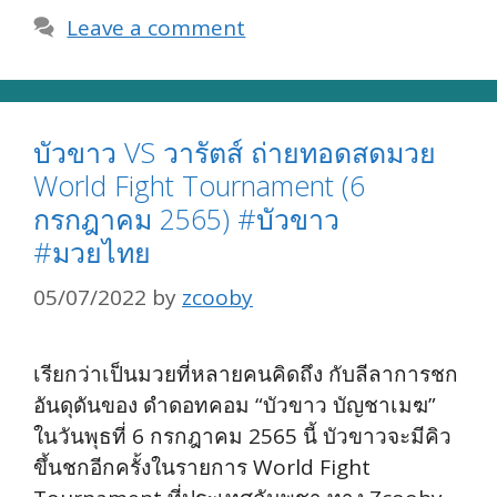
Leave a comment
บัวขาว VS วารัตส์ ถ่ายทอดสดมวย
World Fight Tournament (6
กรกฎาคม 2565) #บัวขาว
#มวยไทย
05/07/2022
by
zcooby
เรียกว่าเป็นมวยที่หลายคนคิดถึง กับลีลาการชก
อันดุดันของ ดำดอทคอม “บัวขาว บัญชาเมฆ”
ในวันพุธที่ 6 กรกฎาคม 2565 นี้ บัวขาวจะมีคิว
ขึ้นชกอีกครั้งในรายการ World Fight