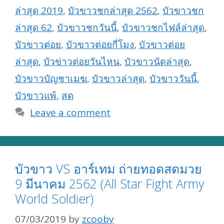
ล่าสุด 2019
,
บัวขาวชกล่าสุด 2562
,
บัวขาวชก
ล่าสุด 62
,
บัวขาวชกวันนี้
,
บัวขาวชกไฟล์ล่าสุด
,
บัวขาวต่อย
,
บัวขาวต่อยกี่โมง
,
บัวขาวต่อย
ล่าสุด
,
บัวข่าวต่อยวันไหน
,
บัวขาวนัดล่าสุด
,
บัวขาวบัญชาเมฆ
,
บัวขาวล่าสุด
,
บัวขาววันนี้
,
บัวขาวแพ้
,
สด
Leave a comment
บัวขาว VS อาร์เทม ถ่ายทอดสดมวย
9 มีนาคม 2562 (All Star Fight Army
World Soldier)
07/03/2019
by
zcooby