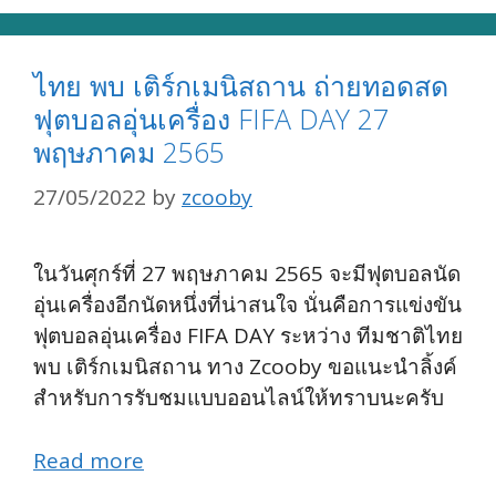
ไทย พบ เติร์กเมนิสถาน ถ่ายทอดสด
ฟุตบอลอุ่นเครื่อง FIFA DAY 27
พฤษภาคม 2565
27/05/2022
by
zcooby
ในวันศุกร์ที่ 27 พฤษภาคม 2565 จะมีฟุตบอลนัด
อุ่นเครื่องอีกนัดหนึ่งที่น่าสนใจ นั่นคือการแข่งขัน
ฟุตบอลอุ่นเครื่อง FIFA DAY ระหว่าง ทีมชาติไทย
พบ เติร์กเมนิสถาน ทาง Zcooby ขอแนะนำลิ้งค์
สำหรับการรับชมแบบออนไลน์ให้ทราบนะครับ
Read more