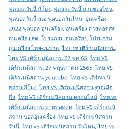
ฟุตบอลวันนี้ กี่โมง
,
ฟุตบอลวันนี้ ถ่ายช่องไหน
,
ฟุตบอลวันนี้ สด
,
ฟุตบอลวันไหน
,
อุ่นเครื่อง
2022 ฟุตบอล อุ่นเครื่อง
,
อุ่นเครื่อง ถ่ายทอดสด
,
อุ่นเครื่อง สด
,
โปรแกรม อุ่นเครื่อง
,
โปรแกรม
อุ่นเครื่อง ไทย-เนปาล
,
ไทย vs เติร์กเมนิสถาน
,
ไทย VS เติร์กเมนิสถาน 27 พค 65
,
ไทย VS
เติร์กเมนิสถาน 27 พฤษภาคม 2565
,
ไทย VS
เติร์กเมนิสถาน youtube
,
ไทย VS เติร์กเมนิ
สถาน กี่โมง
,
ไทย VS เติร์กเมนิสถาน ดูบนมือ
ถือ
,
ไทย VS เติร์กเมนิสถาน ดูออนไลน์
,
ไทย vs
เติร์กเมนิสถาน ถ่ายทอดสด
,
ไทย VS เติร์กเมนิ
สถาน บอลอุ่นเครื่อง
,
ไทย VS เติร์กเมนิสถาน
วันนี้
,
ไทย VS เติร์กเมนิสถาน วันไหน
,
ไทย vs