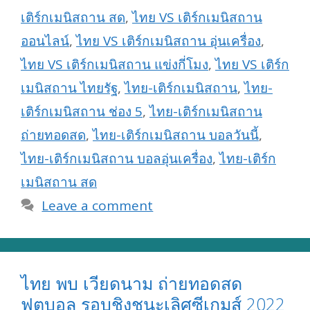
เติร์กเมนิสถาน สด
,
ไทย VS เติร์กเมนิสถาน
ออนไลน์
,
ไทย VS เติร์กเมนิสถาน อุ่นเครื่อง
,
ไทย VS เติร์กเมนิสถาน แข่งกี่โมง
,
ไทย VS เติร์ก
เมนิสถาน ไทยรัฐ
,
ไทย-เติร์กเมนิสถาน
,
ไทย-
เติร์กเมนิสถาน ช่อง 5
,
ไทย-เติร์กเมนิสถาน
ถ่ายทอดสด
,
ไทย-เติร์กเมนิสถาน บอลวันนี้
,
ไทย-เติร์กเมนิสถาน บอลอุ่นเครื่อง
,
ไทย-เติร์ก
เมนิสถาน สด
Leave a comment
ไทย พบ เวียดนาม ถ่ายทอดสด
ฟุตบอล รอบชิงชนะเลิศซีเกมส์ 2022