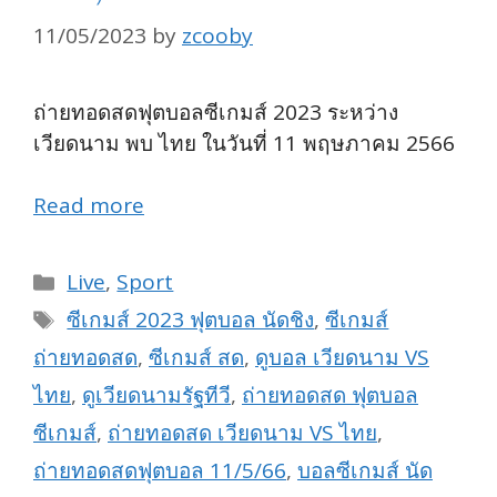
11/05/2023
by
zcooby
ถ่ายทอดสดฟุตบอลซีเกมส์ 2023 ระหว่าง
เวียดนาม พบ ไทย ในวันที่ 11 พฤษภาคม 2566
Read more
Categories
Live
,
Sport
Tags
ซีเกมส์ 2023 ฟุตบอล นัดชิง
,
ซีเกมส์
ถ่ายทอดสด
,
ซีเกมส์ สด
,
ดูบอล เวียดนาม VS
ไทย
,
ดูเวียดนามรัฐทีวี
,
ถ่ายทอดสด ฟุตบอล
ซีเกมส์
,
ถ่ายทอดสด เวียดนาม VS ไทย
,
ถ่ายทอดสดฟุตบอล 11/5/66
,
บอลซีเกมส์ นัด