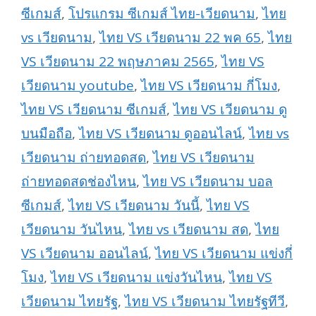
ซีเกมส์
,
โปรแกรม ซีเกมส์ ไทย-เวียดนาม
,
ไทย
vs เวียดนาม
,
ไทย VS เวียดนาม 22 พค 65
,
ไทย
VS เวียดนาม 22 พฤษภาคม 2565
,
ไทย VS
เวียดนาม youtube
,
ไทย VS เวียดนาม กี่โมง
,
ไทย VS เวียดนาม ซีเกมส์
,
ไทย VS เวียดนาม ดู
บนมือถือ
,
ไทย VS เวียดนาม ดูออนไลน์
,
ไทย vs
เวียดนาม ถ่ายทอดสด
,
ไทย VS เวียดนาม
ถ่ายทอดสดช่องไหน
,
ไทย VS เวียดนาม บอล
ซีเกมส์
,
ไทย VS เวียดนาม วันนี้
,
ไทย VS
เวียดนาม วันไหน
,
ไทย vs เวียดนาม สด
,
ไทย
VS เวียดนาม ออนไลน์
,
ไทย VS เวียดนาม แข่งกี่
โมง
,
ไทย VS เวียดนาม แข่งวันไหน
,
ไทย VS
เวียดนาม ไทยรัฐ
,
ไทย VS เวียดนาม ไทยรัฐทีวี
,