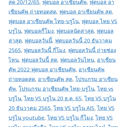
สด 20/12/65
,
ฟุตบอล อาเซียนคัพ
,
ฟุตบอล อา
เซียนคัพ ถ่ายทอดสด
,
ฟุตบอล อาเซียนคัพ สด
,
ฟุตบอล อาเซียนคัพ ไทย-บรูไน
,
ฟุตบอล ไทย VS
บรูไน
,
ฟุตบอลกี่โมง
,
ฟุตบอลนัดล่าสุด
,
ฟุตบอล
ล่าสุด
,
ฟุตบอลวันนี้
,
ฟุตบอลวันนี้ 20 ธันวาคม
2565
,
ฟุตบอลวันนี้ กี่โมง
,
ฟุตบอลวันนี้ ถ่ายช่อง
ไหน
,
ฟุตบอลวันนี้ สด
,
ฟุตบอลวันไหน
,
อาเซียน
คัพ 2022 ฟุตบอล อาเซียนคัพ
,
อาเซียนคัพ
ถ่ายทอดสด
,
อาเซียนคัพ สด
,
โปรแกรม อาเซียน
คัพ
,
โปรแกรม อาเซียนคัพ ไทย-บรูไน
,
ไทย vs
บรูไน
,
ไทย VS บรูไน 20 ธ.ค. 65
,
ไทย VS บรูไน
20 ธันวาคม 2565
,
ไทย VS บรูไน AIS
,
ไทย VS
บรูไน youtube
,
ไทย VS บรูไน กี่โมง
,
ไทย VS