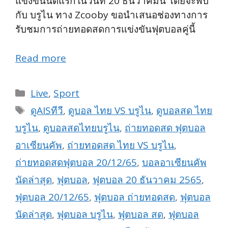
แข่งขันนัดแรกในวันที่ 20 ธันวาคมนี้ โดยจะพบ
กับ บรูไน ทาง Zcooby ขอนำเสนอช่องทางการ
รับชมการถ่ายทอดสดการแข่งขันฟุตบอลคู่นี้
Read more
Categories
Live
,
Sport
Tags
ดูAISทีวี
,
ดูบอล ไทย VS บรูไน
,
ดูบอลสด ไทย
บรูไน
,
ดูบอลสดไทยบรูไน
,
ถ่ายทอดสด ฟุตบอล
อาเซียนคัพ
,
ถ่ายทอดสด ไทย VS บรูไน
,
ถ่ายทอดสดฟุตบอล 20/12/65
,
บอลอาเซียนคัพ
นัดล่าสุด
,
ฟุตบอล
,
ฟุตบอล 20 ธันวาคม 2565
,
ฟุตบอล 20/12/65
,
ฟุตบอล ถ่ายทอดสด
,
ฟุตบอล
นัดล่าสุด
,
ฟุตบอล บรูไน
,
ฟุตบอล สด
,
ฟุตบอล