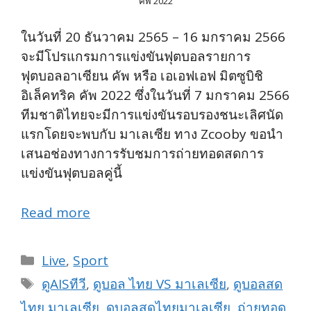
คัพ 2022
ในวันที่ 20 ธันวาคม 2565 – 16 มกราคม 2566
จะมีโปรแกรมการแข่งขันฟุตบอลรายการ
ฟุตบอลอาเซียน คัพ หรือ เอเอฟเอฟ มิตซูบิชิ
อิเล็คทริค คัพ 2022 ซึ่งในวันที่ 7 มกราคม 2566
ทีมชาติไทยจะมีการแข่งขันรอบรองชนะเลิศนัด
แรกโดยจะพบกับ มาเลเซีย ทาง Zcooby ขอนำ
เสนอช่องทางการรับชมการถ่ายทอดสดการ
แข่งขันฟุตบอลคู่นี้
Read more
Categories
Live
,
Sport
Tags
ดูAISทีวี
,
ดูบอล ไทย VS มาเลเซีย
,
ดูบอลสด
ไทย มาเลเซีย
,
ดูบอลสดไทยมาเลเซีย
,
ถ่ายทอด