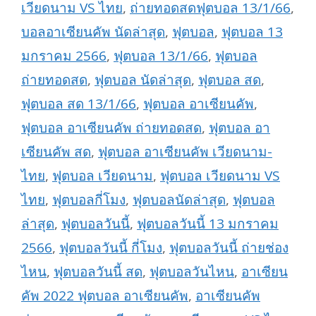
เวียดนาม VS ไทย
,
ถ่ายทอดสดฟุตบอล 13/1/66
,
บอลอาเซียนคัพ นัดล่าสุด
,
ฟุตบอล
,
ฟุตบอล 13
มกราคม 2566
,
ฟุตบอล 13/1/66
,
ฟุตบอล
ถ่ายทอดสด
,
ฟุตบอล นัดล่าสุด
,
ฟุตบอล สด
,
ฟุตบอล สด 13/1/66
,
ฟุตบอล อาเซียนคัพ
,
ฟุตบอล อาเซียนคัพ ถ่ายทอดสด
,
ฟุตบอล อา
เซียนคัพ สด
,
ฟุตบอล อาเซียนคัพ เวียดนาม-
ไทย
,
ฟุตบอล เวียดนาม
,
ฟุตบอล เวียดนาม VS
ไทย
,
ฟุตบอลกี่โมง
,
ฟุตบอลนัดล่าสุด
,
ฟุตบอล
ล่าสุด
,
ฟุตบอลวันนี้
,
ฟุตบอลวันนี้ 13 มกราคม
2566
,
ฟุตบอลวันนี้ กี่โมง
,
ฟุตบอลวันนี้ ถ่ายช่อง
ไหน
,
ฟุตบอลวันนี้ สด
,
ฟุตบอลวันไหน
,
อาเซียน
คัพ 2022 ฟุตบอล อาเซียนคัพ
,
อาเซียนคัพ