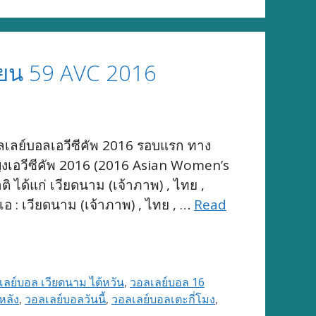
ายน 59 AVC 2016
อลเลย์บอลเอวีซีคัพ 2016 รอบแรก ทาง
อวีซีคัพ 2016 (2016 Asian Women’s
ได้แก่ เวียดนาม (เจ้าภาพ) , ไทย ,
 เอ : เวียดนาม (เจ้าภาพ) , ไทย , …
Read
ลย์บอล เวียดนาม ไต้หวัน
,
วอลเลย์บอล 16
หลัง
,
วอลเลย์บอลวันนี้
,
วอลเลย์บอลเตะกี่โมง
,