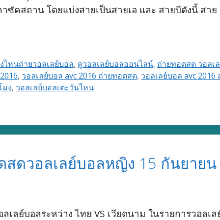
ุ่น , คาซัคสถาน โดยแบ่งสายเป็นสายเอ และ สายบีดังนี้ สาย
องไหนถ่ายวอลเลย์บอล
,
ดูวอลเลย์บอลออนไลน์
,
ถ่ายทอดสด วอลเล
 2016
,
วอลเลย์บอล avc 2016 ถ่ายทอดสด
,
วอลเลย์บอล avc 2016 
่โมง
,
วอลเลย์บอลเตะวันไหน
อดสดวอลเลย์บอลหญิง 15 กันยายน
นวอลเลย์บอลระหว่าง ไทย VS เวียดนาม ในรายการวอลเลย