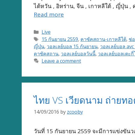
ไต้หวัน , อิหร่าน, จีน , เกาหลีใต้ , ญี่ป
Read more
Categories
Live
Tags
15 กันยายน 2559
,
คาซัคสถาน-เกาหลีใต้
,
ช่
ญี่ปุ่น
,
วอลเลย์บอล 15 กันยายน
,
วอลเลย์บอล avc
คาซัคสถาน
,
วอลเลย์บอลวันนี้
,
วอลเลย์บอลเตะกี
Leave a comment
ไทย VS เวียดนาม ถ่ายท
14/09/2016
by
zcooby
วันที่ 15 กันยายน 2559 จะมีการแข่งขั