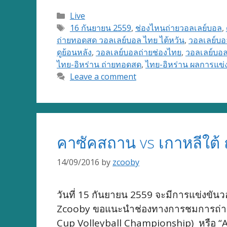
Categories
Live
Tags
16 กันยายน 2559
,
ช่องไหนถ่ายวอลเลย์บอล
,
ถ่ายทอดสด วอลเลย์บอล ไทย ไต้หวัน
,
วอลเลย์บอ
ดูย้อนหลัง
,
วอลเลย์บอลถ่ายช่องไทย
,
วอลเลย์บอลว
ไทย-อิหร่าน ถ่ายทอดสด
,
ไทย-อิหร่าน ผลการแข่
Leave a comment
คาซัคสถาน vs เกาหลีใต
14/09/2016
by
zcooby
วันที่ 15 กันยายน 2559 จะมีการแข่งขั
Zcooby ขอแนะนำช่องทางการชมการถ่าย
Cup Volleyball Championship) หรือ “AV