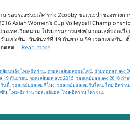
ิหร่าน รอบรองชนะเลิศ ทาง Zcooby ขอแนะนำช่องทางกา
(2016 Asian Women’s Cup Volleyball Championship) 
 ประเทศเวียดนาม โปรแกรมการแข่งขันวอลเลย์บอลเวียดนา
ันแข่งขัน : วันจันทร์ที่ 19 กันยายน 59 เวลาแข่งขัน : ต
ยทอดสด …
Read more
ดูย้อนหลัง ไทย-อิหร่าน
,
ดูวอลเลย์บอลออนไลน์
,
ถ่ายทอดสด avc 2
ล 19 กันยายน
,
วอลเลย์บอล avc 2016
,
วอลเลย์บอล avc 2016 ถ่า
ันนี้
,
วอลเลย์บอลเตะกี่โมง
,
วอลเลย์บอลเตะวันไหน
,
ไทย อิหร่าน
งขัน
,
ไทย-อิหร่าน วอลเลย์บอล
,
ไทย-อิหร่าน ใครชนะ