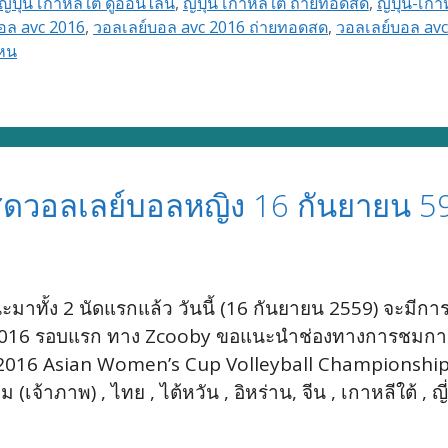
ญี่ปุ่น เกาหลีใต้ ดูออนไลน์
,
ญี่ปุ่น เกาหลีใต้ ถ่ายทอดสด
,
ญี่ปุ่น-เกา
อล avc 2016
,
วอลเลย์บอล avc 2016 ถ่ายทอดสด
,
วอลเลย์บอล avc
ไหน
ดสดวอลเลย์บอลหญิง 16 กันยายน 5
มาทั้ง 2 นัดแรกแล้ว วันนี้ (16 กันยายน 2559) จะมีก
ัพ 2016 รอบแรก ทาง Zcooby ขอแนะนำช่องทางการชม
 (2016 Asian Women’s Cup Volleyball Championship)
(เจ้าภาพ) , ไทย , ไต้หวัน , อิหร่าน, จีน , เกาหลีใต้ ,