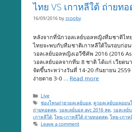
ไทย VS เกาหลีใต้ ถ่าย
16/09/2016
by
zcooby
หลังจากที่นักวอลเลย์บอลหญิงทีมชาติไทยเ
ไทยจะพบกับทีมชาติเกาหลีใต้ในรอบก่อ
วอลเลย์บอลหญิงเอวีซีคัพ 2016 (2016 A
วอลเลย์บอลจากทีม 8 ชาติ ได้แก่ เวียดนาม (
จัดขึ้นระหว่างวันที่ 14-20 กันยายน 25
ง่ายดาย 3-0 …
Read more
Categories
Live
Tags
ช่องไหนถ่ายวอลเลย์บอล
,
ดูวอลเลย์บอลออนไ
ถ่ายทอดสด
,
วอลเลย์บอล avc 2016 สด
,
วอลเลย์บ
เกาหลีใต้
,
ไทย-เกาหลีใต้ ถ่ายทอดสด
,
ไทย-เกาหล
Leave a comment