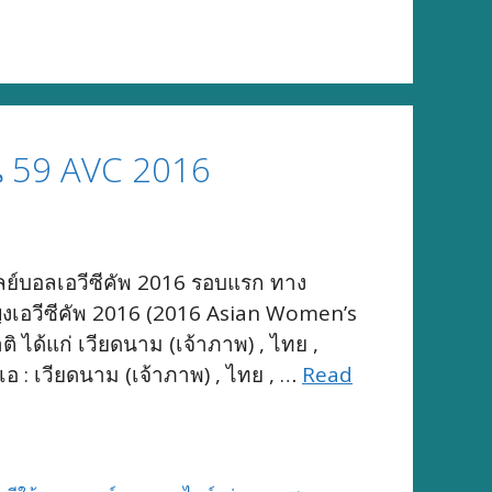
ยน 59 AVC 2016
เลย์บอลเอวีซีคัพ 2016 รอบแรก ทาง
อวีซีคัพ 2016 (2016 Asian Women’s
ได้แก่ เวียดนาม (เจ้าภาพ) , ไทย ,
 เอ : เวียดนาม (เจ้าภาพ) , ไทย , …
Read