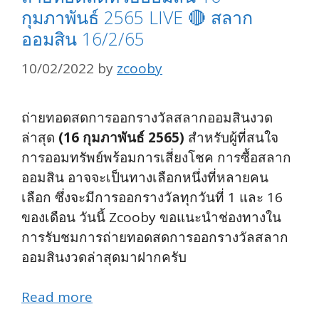
กุมภาพันธ์ 2565 LIVE 🔴 สลาก
ออมสิน 16/2/65
10/02/2022
by
zcooby
ถ่ายทอดสดการออกรางวัลสลากออมสินงวด
ล่าสุด
(16 กุมภาพันธ์ 2565)
สำหรับผู้ที่สนใจ
การออมทรัพย์พร้อมการเสี่ยงโชค การซื้อสลาก
ออมสิน อาจจะเป็นทางเลือกหนึ่งที่หลายคน
เลือก ซึ่งจะมีการออกรางวัลทุกวันที่ 1 และ 16
ของเดือน วันนี้ Zcooby ขอแนะนำช่องทางใน
การรับชมการถ่ายทอดสดการออกรางวัลสลาก
ออมสินงวดล่าสุดมาฝากครับ
Read more