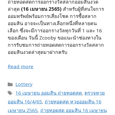
ถ่ายทอดสดการออกรางวัลสลากออมสินงวด
ล่าสุด
(16 เมษายน 2565)
สำหรับผู้ที่สนใจการ
ออมทรัพย์พร้อมการเสี่ยงโชค การซื้อสลาก
ออมสิน อาจจะเป็นทางเลือกหนึ่งที่หลายคน
เลือก ซึ่งจะมีการออกรางวัลทุกวันที่ 1 และ 16
ของเดือน วันนี้ Zcooby ขอแนะนำช่องทางใน
การรับชมการถ่ายทอดสดการออกรางวัลสลาก
ออมสินงวดล่าสุดมาฝากครับ
Read more
Categories
Lottery
Tags
16 เมษายน ออมสิน ถ่ายทอดสด
,
ตรวจหวย
ออมสิน 16/4/65
,
ถ่ายทอดสด หวยออมสิน 16
เมษายน 2565
,
ถ่ายทอดสด ออมสิน 16 เมษายน