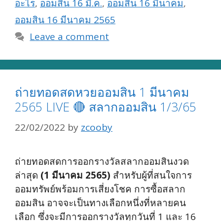
อะไร
,
ออมสิน 16 มี.ค.
,
ออมสิน 16 มีนาคม
,
ออมสิน 16 มีนาคม 2565
Leave a comment
ถ่ายทอดสดหวยออมสิน 1 มีนาคม
2565 LIVE 🔴 สลากออมสิน 1/3/65
22/02/2022
by
zcooby
ถ่ายทอดสดการออกรางวัลสลากออมสินงวด
ล่าสุด
(1 มีนาคม 2565)
สำหรับผู้ที่สนใจการ
ออมทรัพย์พร้อมการเสี่ยงโชค การซื้อสลาก
ออมสิน อาจจะเป็นทางเลือกหนึ่งที่หลายคน
เลือก ซึ่งจะมีการออกรางวัลทุกวันที่ 1 และ 16