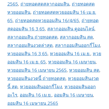
2565
,
ถ่ายทอดสดสลากออมสิน
,
ถ่ายทอดสด
หวยออมสิน
,
ถ่ายทอดสดหวยออมสิน 16 เม.ย.
65
,
ถ่ายทอดสดหวยออมสิน 16/4/65
,
ถ่ายทอด
สดออมสิน 16 3 65
,
สลากออมสิน ดูออนไลน์
,
สลากออมสิน ถ่ายทอดสด
,
สลากออมสิน สด
,
สลากออมสินงวดล่าสุด
,
สลากออมสินออกกี่โมง
,
หวยออมสิน 16 3 65
,
หวยออมสิน 16 เม.ย.
,
หวย
ออมสิน 16 เม.ย. 65
,
หวยออมสิน 16 เมษายน
,
หวยออมสิน 16 เมษายน 2565
,
หวยออมสิน สด
,
หวยออมสินงวดนี้ ถ่ายทอดสด
,
หวยออมสินงวด
นี้ สด
,
หวยออมสินออกกี่โมง
,
หวยออมสินออก
อะไร
,
ออมสิน 16 เม.ย.
,
ออมสิน 16 เมษายน
,
ออมสิน 16 เมษายน 2565