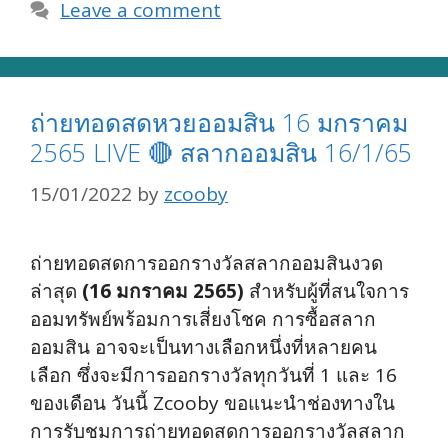
Leave a comment
ถ่ายทอดสดหวยออมสิน 16 มกราคม
2565 LIVE 🔴 สลากออมสิน 16/1/65
15/01/2022
by
zcooby
ถ่ายทอดสดการออกรางวัลสลากออมสินงวด
ล่าสุด
(16 มกราคม 2565)
สำหรับผู้ที่สนใจการ
ออมทรัพย์พร้อมการเสี่ยงโชค การซื้อสลาก
ออมสิน อาจจะเป็นทางเลือกหนึ่งที่หลายคน
เลือก ซึ่งจะมีการออกรางวัลทุกวันที่ 1 และ 16
ของเดือน วันนี้ Zcooby ขอแนะนำช่องทางใน
การรับชมการถ่ายทอดสดการออกรางวัลสลาก