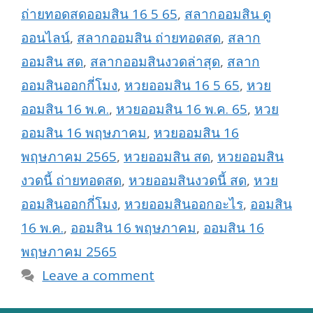
ถ่ายทอดสดออมสิน 16 5 65
,
สลากออมสิน ดู
ออนไลน์
,
สลากออมสิน ถ่ายทอดสด
,
สลาก
ออมสิน สด
,
สลากออมสินงวดล่าสุด
,
สลาก
ออมสินออกกี่โมง
,
หวยออมสิน 16 5 65
,
หวย
ออมสิน 16 พ.ค.
,
หวยออมสิน 16 พ.ค. 65
,
หวย
ออมสิน 16 พฤษภาคม
,
หวยออมสิน 16
พฤษภาคม 2565
,
หวยออมสิน สด
,
หวยออมสิน
งวดนี้ ถ่ายทอดสด
,
หวยออมสินงวดนี้ สด
,
หวย
ออมสินออกกี่โมง
,
หวยออมสินออกอะไร
,
ออมสิน
16 พ.ค.
,
ออมสิน 16 พฤษภาคม
,
ออมสิน 16
พฤษภาคม 2565
Leave a comment