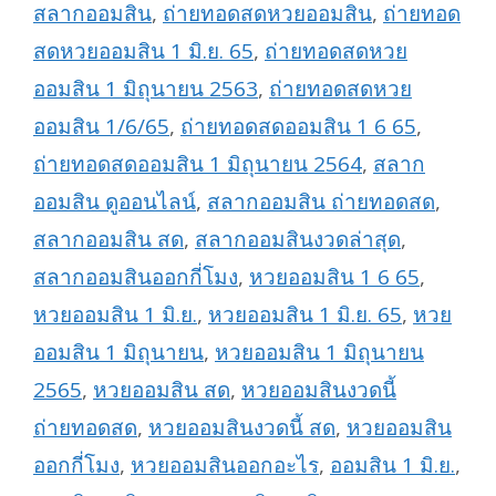
สลากออมสิน
,
ถ่ายทอดสดหวยออมสิน
,
ถ่ายทอด
สดหวยออมสิน 1 มิ.ย. 65
,
ถ่ายทอดสดหวย
ออมสิน 1 มิถุนายน 2563
,
ถ่ายทอดสดหวย
ออมสิน 1/6/65
,
ถ่ายทอดสดออมสิน 1 6 65
,
ถ่ายทอดสดออมสิน 1 มิถุนายน 2564
,
สลาก
ออมสิน ดูออนไลน์
,
สลากออมสิน ถ่ายทอดสด
,
สลากออมสิน สด
,
สลากออมสินงวดล่าสุด
,
สลากออมสินออกกี่โมง
,
หวยออมสิน 1 6 65
,
หวยออมสิน 1 มิ.ย.
,
หวยออมสิน 1 มิ.ย. 65
,
หวย
ออมสิน 1 มิถุนายน
,
หวยออมสิน 1 มิถุนายน
2565
,
หวยออมสิน สด
,
หวยออมสินงวดนี้
ถ่ายทอดสด
,
หวยออมสินงวดนี้ สด
,
หวยออมสิน
ออกกี่โมง
,
หวยออมสินออกอะไร
,
ออมสิน 1 มิ.ย.
,