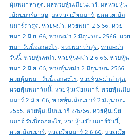
หุ้นพม่าล่าสุด
,
ผลหวยหุ้นเมียนมาร์
,
ผลหวยหุ้น
เมียนมาร์ล่าสุด
,
ผลหวยเมียนมาร์
,
ผลหวยเมีย
นมาร์ล่าสุด
,
หวยพม่า
,
หวยพม่า 2 6 66
,
หวย
พม่า 2 มิ.ย. 66
,
หวยพม่า 2 มิถุนายน 2566
,
หวย
พม่า วันนี้ออกอะไร
,
หวยพม่าล่าสุด
,
หวยพม่า
วันนี้
,
หวยหุ้นพม่า
,
หวยหุ้นพม่า 2 6 66
,
หวยหุ้น
พม่า 2 มิ.ย. 66
,
หวยหุ้นพม่า 2 มิถุนายน 2566
,
หวยหุ้นพม่า วันนี้ออกอะไร
,
หวยหุ้นพม่าล่าสุด
,
หวยหุ้นพม่าวันนี้
,
หวยหุ้นเมียนมาร์
,
หวยหุ้นเมีย
นมาร์ 2 มิ.ย. 66
,
หวยหุ้นเมียนมาร์ 2 มิถุนายน
2565
,
หวยหุ้นเมียนมาร์ 2/6/66
,
หวยหุ้นเมีย
นมาร์ วันนี้ออกอะไร
,
หวยหุ้นเมียนมาร์วันนี้
,
หวยเมียนมาร์
,
หวยเมียนมาร์ 2 6 66
,
หวยเมีย