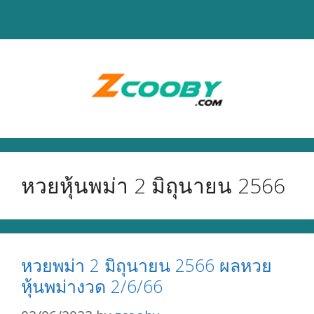
Skip
to
content
หวยหุ้นพม่า 2 มิถุนายน 2566
หวยพม่า 2 มิถุนายน 2566 ผลหวย
หุ้นพม่างวด 2/6/66