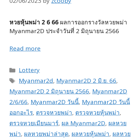
02/06/2023
by
zcooby
หวยหุ้นพม่า 2 6 66
ผลการออกรางวัลหวยพม่า
Myanmar2D ประจำวันที่ 2 มิถุนายน 2566
Read more
Categories
Lottery
Tags
Myanmar2d
,
Myanmar2D 2 มิ.ย. 66
,
Myanmar2D 2 มิถุนายน 2566
,
Myanmar2D
2/6/66
,
Myanmar2D วันนี้
,
Myanmar2D วันนี้
ออกอะไร
,
ตรวจหวยพม่า
,
ตรวจหวยหุ้นพม่า
,
ตรวจหวยเมียนมาร์
,
ผล Myanmar2D
,
ผลหวย
พม่า
,
ผลหวยพม่าล่าสุด
,
ผลหวยหุ้นพม่า
,
ผลหวย