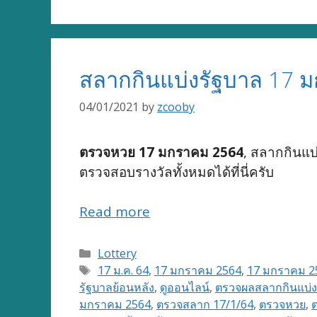
สลากกินแบ่งรัฐบาล 17 
04/01/2021
by
zcooby
ตรวจหวย 17 มกราคม 2564
, สลากกินแ
ตรวจสอบรางวัลทั้งหมดได้ที่นี่ครับ
Read more
Categories
Lottery
Tags
17 ม.ค. 64
,
17 มกราคม 2564
,
17 มกราคม 2
รัฐบาลย้อนหลัง
,
ดูออนไลน์
,
ตรวจผลสลากกินแบ่ง
มกราคม 2564
,
ตรวจสลาก 17/1/64
,
ตรวจหวย
,
ต