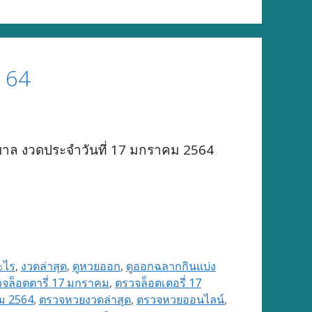
 64
บาล งวดประจำวันที่ 17 มกราคม 2564
ะไร
,
งวดล่าสุด
,
ดูหวยออก
,
ดูออกฉลากกินแบ่ง
จล็อตตารี่ 17 มกราคม
,
ตรวจล็อตเตอรี่ 17
ม 2564
,
ตรวจหวยงวดล่าสุด
,
ตรวจหวยออนไลน์
,