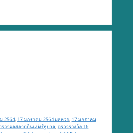
ม 2564
,
17 มกราคม 2564 ผลหวย
,
17 มกราคม
ตรวจผลสลากกินแบ่งรัฐบาล
,
ตรวจรางวัล 16