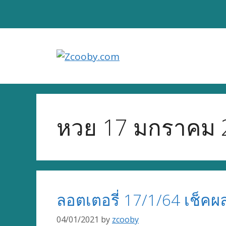
Skip
to
content
หวย 17 มกราคม 
ลอตเตอรี่ 17/1/64 เช็ค
04/01/2021
by
zcooby