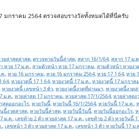
7 มกราคม 2564 ตรวจสอบรางวัลทั้งหมดได้ที่นี่ครับ
ยล่าสุดล่าสุด
,
ตรวจหวยวันนี้ล่าสุด
,
สลาก 16/1/64
,
สลาก 17 ม.ค
า หวย 17 ม.ค.
,
สามตัวหน้า หวย 17 มกราคม
,
สามตัวหน้า หวยงวดน
.ค.
,
หวย 16 มกราคม
,
หวย 16 มกราคม 2564
,
หวย 17 1 64
,
หวย 1
1 64
,
หวยงวดนี้ 17 1 64
,
หวยงวดนี้ 17 ม.ค.
,
หวยงวดนี้ 17 มกราค
,
หวยงวดนี้ เลขหน้า 3 ตัว
,
หวยงวดนี้งวดที่ผ่านมา
,
หวยงวดนี้งวดล่
7 ม.ค.
,
หวยล่าสุด 17 มกราคม
,
หวยล่าสุด 17/1/2564
,
หวยล่าสุดงว
่าสุดออกอะไร
,
หวยวันนี้
,
หวยวันนี้ 16/1/2564
,
หวยวันนี้ 17 ม.ค.
,
ห
นนี้งวดล่าสุด
,
หวยวันนี้ล่าสุด
,
หวยวันนี้วันนี้
,
หวยวันนี้ออกอะไร
,
ห
7 ม.ค.
,
เลขท้าย 2 ตัว หวยล่าสุด 17 ม.ค.
,
เลขท้าย 2 ตัว หวยวันนี้ 1
.
,
เลขหน้า 3 ตัว หวยล่าสุด 17 ม.ค.
,
เลขหน้า 3 ตัว หวยวันนี้ 17 ม.