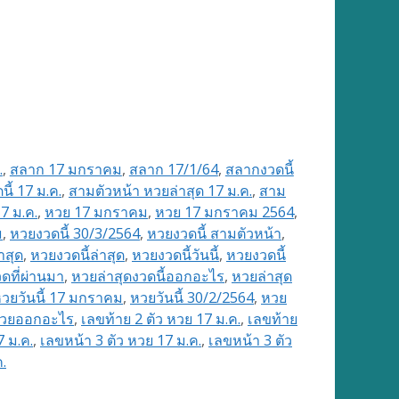
.
,
สลาก 17 มกราคม
,
สลาก 17/1/64
,
สลากงวดนี้
ี้ 17 ม.ค.
,
สามตัวหน้า หวยล่าสุด 17 ม.ค.
,
สาม
7 ม.ค.
,
หวย 17 มกราคม
,
หวย 17 มกราคม 2564
,
ม
,
หวยงวดนี้ 30/3/2564
,
หวยงวดนี้ สามตัวหน้า
,
าสุด
,
หวยงวดนี้ล่าสุด
,
หวยงวดนี้วันนี้
,
หวยงวดนี้
ดที่ผ่านมา
,
หวยล่าสุดงวดนี้ออกอะไร
,
หวยล่าสุด
วยวันนี้ 17 มกราคม
,
หวยวันนี้ 30/2/2564
,
หวย
วยออกอะไร
,
เลขท้าย 2 ตัว หวย 17 ม.ค.
,
เลขท้าย
7 ม.ค.
,
เลขหน้า 3 ตัว หวย 17 ม.ค.
,
เลขหน้า 3 ตัว
ค.