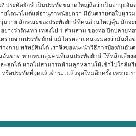
อะไร? ประทัดยักษ์ เป็นประทัดขนาดใหญ่ถือว่าเป็นอาวุธอ
คล้ายไดนาไมต์แต่อานุภาพน้อยกว่า มีอันตรายต่อใบหูร
วุ่นวาย ลักษณะของประทัดยักษ์ที่คนส่วนใหญ่คุ้น มักจ
กอย่างว่าดินเทา เทลงไป 1 ส่วนสาม ของท่อ ปิดปลายท่อท
ันตรายจากประทัดยักษ์ แม้ใครหลายคนจะมองว่ามันคือขอ
ก่ร่างกาย ทรัพย์สินได้ เราจึงขอแนะนำวิธีการป้องกันอั
็นอันขาด หากพบกลุ่มคนที่เล่นประทัดยักษ์ ให้หลีกเลี่ย
ละลูกได้ หากไม่สามารถห้ามลูกหลานให้เข้าไปใกล้หรือเก
ฟ หรือประทัดที่จุดแล้วด้าน…แล้วจุดใหม่อีกครั้ง เพราะ