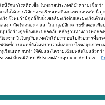
ชนิดนี้รักษาโรคติดเชื้อ ในหลายประเทศก็มี“ความเชื่อ”ว่
์มะเร็งได้ งานวิจัยของทุเรียนเทศที่เผยแพร่ก่อนหน้านี้ 
ร็ง ซึ่งพบว่ามีฤทธิ์ยับยั้งเซลล์มะเร็งตับและมะเร็งเต
 > สัตว์ทดลอง > และในมนุษย์อีกหลายขั้นตอนเพื่อปร
ุษย์อย่างถูกต้องและปลอดภัย หลักฐานทางการทดลองของ
นื่องจากในใบทุเรียนเทศไม่ได้ประกอบไปด้วยสารที่อาจจะมีฤ
ที่การแพทย์ยังไม่ทราบว่ามีผลอย่างไรต่อสุขภาพ ผลที่น
บทุเรียนเทศ จนทำให้ตับและไตวายเฉียบพลันไปแล้วกว่
างประเทศ มีกรณีศึกษาที่ประเทศอังกฤษ นาย Andrew …
R