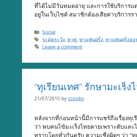
ที่ได้ไม่มีวันหมดอายุ และการใช้บริการแ
อยู่ในเว็บไซต์ สมาชิกต้องเสียค่าบริกา
Categories
Social
Tags
ระมัดระวัง
,
หาคู่
,
หาแฟนฝรั่ง
,
หาแฟนฝรั่งออ
Leave a comment
“ทุเรียนเทศ” รักษามะเร็งไ
21/07/2015
by
zcooby
หลังจากที่ก่อนหน้านี้มีการแชร์ถึงเรื่อง
ว่า พบคนไข้มะเร็งไทยตายเพราะตับและไตวา
ทราบโดยทั่วกันครับ ความเชื่อผิดๆ ว่า “ท