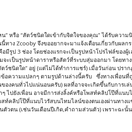
” หรือ “สัตว์ชนิดใดเข้ากับจิตใจของคุณ” ได้รับควา
วันนี้ทาง Zcooby จึงขออยากจะมาแจ้งเตือนเกี่ยวกับผลก
ือมีรูป 3 ช่อง โดยช่องแรกจะเป็นรูปหน้าโปรไฟล์ของผู้เล่
ี่สามจะเป็นรูปหน้าดาราหรือสัตว์ที่ระบบสุ่มออกมา โดย
ชนิดใด” อยู่ (แต่ไม่ได้ทำการแชร์) เมื่อวันก่อน ปรากฎ
ข้อความแปลกๆ ตามรูปด้านล่างนี้ครับ ซึ่งทางเพื่อนที่ถู
ียนของคนทั่วไปแน่นอนครับ) ผลที่อาจจะเกิดขึ้นกับการเล
ปยังเพื่อน อาจมีการส่งลิ้งค์หรือโพสท์คลิปโป๊ที่แนบไ
อโพสท์คลิปโป๊ที่แนบไวรัสบนไทมไลน์ของตนเองผ่านทางแช
นตัวตน (เช่นวันเดือนปีเกิด,คำถามส่วนตัว) เพราะฉะนั้น