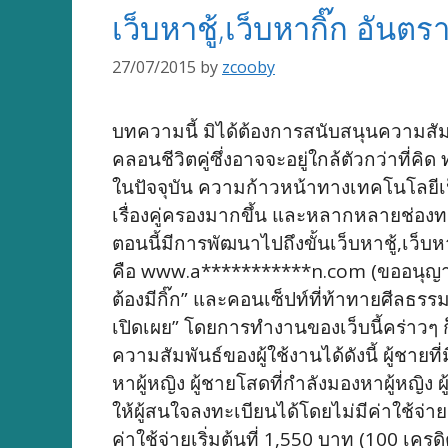
เว็บหาชู้,เว็บหากิ๊ก อันต
27/07/2015
by
zcooby
บทความนี้ มิได้ต้องการสนับสนุนความสัมพ
คลอนชีวิตคู่ซึ่งอาจจะอยู่ใกล้ตัวกว่าที่ค
ในปัจจุบัน ความก้าวหน้าทางเทคโนโลยีเ
เรื่องคู่ครองมากขึ้น และหลากหลายช่องทาง
ตอนนี้มีการพัฒนาไปถึงขั้นเว็บหาชู้,เว็บห
คือ www.a***********n.com (ขออนุญาตไม่เ
ต้องมีกิ๊ก” และคอนเซ็ปท์ที่ท้าทายศีลธร
เปิดเผย” โดยการทำงานของเว็บนี้คร่าวๆ 
ความสัมพันธ์ของผู้ใช้งานได้ดังนี้ ผู้ชายที
หาผู้หญิง ผู้ชายโสดที่กำลังมองหาผู้หญิง ผู้
ให้ผู้สนใจลงทะเบียนได้โดยไม่มีค่าใช้จ่
ค่าใช้จ่ายเริ่มต้นที่ 1,550 บาท (100 เคร