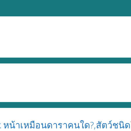
k หน้าเหมือนดาราคนใด?,สัตว์ชนิ