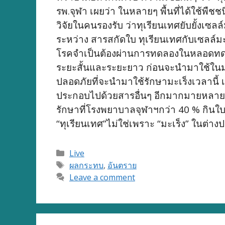
รพ.จุฬา เผยว่า ในหลายๆ พื้นที่ได้ใช้พืช
วิจัยในคนรองรับ ว่าทุเรียนเทศยับยั้งเซลล
ระหว่าง สารสกัดใบ ทุเรียนเทศกับเซลล์มะเ
โรคจำเป็นต้องผ่านการทดลองในหลอดทดลอง
ระยะสั้นและระยะยาว ก่อนจะนำมาใช้ในมน
ปลอดภัยที่จะนำมาใช้รักษามะเร็งเวลานี้ เ
ประกอบไปด้วยสารอื่นๆ อีกมากมายหลายชนิด
รักษาที่โรงพยาบาลจุฬาฯกว่า 40 % กินใ
“ทุเรียนเทศ”ไม่ใช่เพราะ “มะเร็ง” ในต่
Categories
Live
Tags
ผลกระทบ
,
อันตราย
Leave a comment