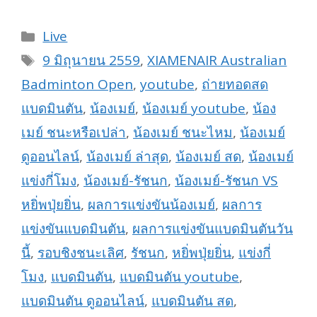
Categories
Live
Tags
9 มิถุนายน 2559
,
XIAMENAIR Australian
Badminton Open
,
youtube
,
ถ่ายทอดสด
แบดมินตัน
,
น้องเมย์
,
น้องเมย์ youtube
,
น้อง
เมย์ ชนะหรือเปล่า
,
น้องเมย์ ชนะไหม
,
น้องเมย์
ดูออนไลน์
,
น้องเมย์ ล่าสุด
,
น้องเมย์ สด
,
น้องเมย์
แข่งกี่โมง
,
น้องเมย์-รัชนก
,
น้องเมย์-รัชนก VS
หยิ่พปุ่ยยิ่น
,
ผลการแข่งขันน้องเมย์
,
ผลการ
แข่งขันแบดมินตัน
,
ผลการแข่งขันแบดมินตันวัน
นี้
,
รอบชิงชนะเลิศ
,
รัชนก
,
หยิ่พปุ่ยยิ่น
,
แข่งกี่
โมง
,
แบดมินตัน
,
แบดมินตัน youtube
,
แบดมินตัน ดูออนไลน์
,
แบดมินตัน สด
,