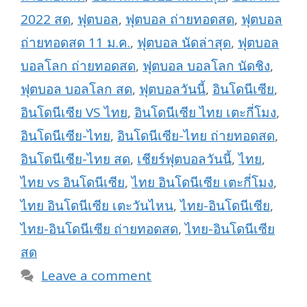
2022 สด
,
ฟุตบอล
,
ฟุตบอล ถ่ายทอดสด
,
ฟุตบอล
ถ่ายทอดสด 11 ม.ค.
,
ฟุตบอล นัดล่าสุด
,
ฟุตบอล
บอลโลก ถ่ายทอดสด
,
ฟุตบอล บอลโลก นัดชิง
,
ฟุตบอล บอลโลก สด
,
ฟุตบอลวันนี้
,
อินโดนีเซีย
,
อินโดนีเซีย VS ไทย
,
อินโดนีเซีย ไทย เตะกี่โมง
,
อินโดนีเซีย-ไทย
,
อินโดนีเซีย-ไทย ถ่ายทอดสด
,
อินโดนีเซีย-ไทย สด
,
เชียร์ฟุตบอลวันนี้
,
ไทย
,
ไทย vs อินโดนีเซีย
,
ไทย อินโดนีเซีย เตะกี่โมง
,
ไทย อินโดนีเซีย เตะวันไหน
,
ไทย-อินโดนีเซีย
,
ไทย-อินโดนีเซีย ถ่ายทอดสด
,
ไทย-อินโดนีเซีย
สด
Leave a comment