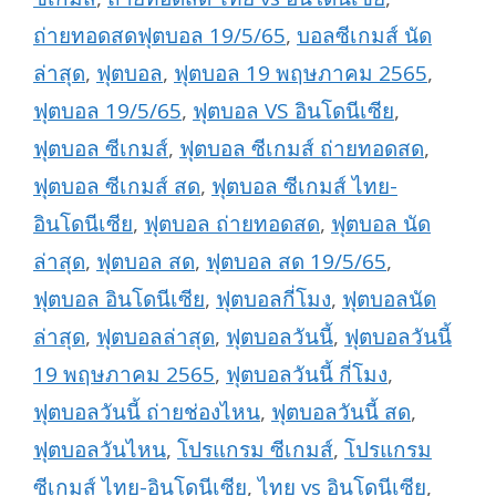
ถ่ายทอดสดฟุตบอล 19/5/65
,
บอลซีเกมส์ นัด
ล่าสุด
,
ฟุตบอล
,
ฟุตบอล 19 พฤษภาคม 2565
,
ฟุตบอล 19/5/65
,
ฟุตบอล VS อินโดนีเซีย
,
ฟุตบอล ซีเกมส์
,
ฟุตบอล ซีเกมส์ ถ่ายทอดสด
,
ฟุตบอล ซีเกมส์ สด
,
ฟุตบอล ซีเกมส์ ไทย-
อินโดนีเซีย
,
ฟุตบอล ถ่ายทอดสด
,
ฟุตบอล นัด
ล่าสุด
,
ฟุตบอล สด
,
ฟุตบอล สด 19/5/65
,
ฟุตบอล อินโดนีเซีย
,
ฟุตบอลกี่โมง
,
ฟุตบอลนัด
ล่าสุด
,
ฟุตบอลล่าสุด
,
ฟุตบอลวันนี้
,
ฟุตบอลวันนี้
19 พฤษภาคม 2565
,
ฟุตบอลวันนี้ กี่โมง
,
ฟุตบอลวันนี้ ถ่ายช่องไหน
,
ฟุตบอลวันนี้ สด
,
ฟุตบอลวันไหน
,
โปรแกรม ซีเกมส์
,
โปรแกรม
ซีเกมส์ ไทย-อินโดนีเซีย
,
ไทย vs อินโดนีเซีย
,