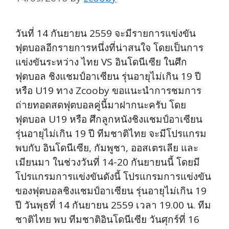
วันที่ 14 กันยายน 2559 จะมีรายการแข่งขัน
ฟุตบอลอีกรายการหนึ่งที่น่าสนใจ โดยเป็นการ
แข่งขันระหว่าง ไทย VS อินโดนีเซีย ในศึก
ฟุตบอล ชิงแชมป์อาเซียน รุ่นอายุไม่เกิน 19 ปี
หรือ U19 ทาง Zcooby ขอแนะนำการชมการ
ถ่ายทอดสดฟุตบอลคู่นี้มาฝากนะครับ โดย
ฟุตบอล U19 หรือ ศึกลูกหนังชิงแชมป์อาเซียน
รุ่นอายุไม่เกิน 19 ปี ทีมชาติไทย จะมีโปรแกรม
พบกับ อินโดนีเซีย, กัมพูชา, ออสเตรเลีย และ
เมียนมา ในช่วงวันที่ 14-20 กันยายนนี้ โดยมี
โปรแกรมการแข่งขันดังนี้ โปรแกรมการแข่งขัน
ของฟุตบอลชิงแชมป์อาเซียน รุ่นอายุไม่เกิน 19
ปี วันพุธที่ 14 กันยายน 2559 เวลา 19.00 น. ทีม
ชาติไทย พบ ทีมชาติอินโดนีเซีย วันศุกร์ที่ 16