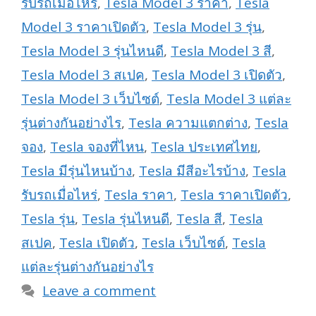
รับรถเมื่อไหร่
,
Tesla Model 3 ราคา
,
Tesla
Model 3 ราคาเปิดตัว
,
Tesla Model 3 รุ่น
,
Tesla Model 3 รุ่นไหนดี
,
Tesla Model 3 สี
,
Tesla Model 3 สเปค
,
Tesla Model 3 เปิดตัว
,
Tesla Model 3 เว็บไซต์
,
Tesla Model 3 แต่ละ
รุ่นต่างกันอย่างไร
,
Tesla ความแตกต่าง
,
Tesla
จอง
,
Tesla จองที่ไหน
,
Tesla ประเทศไทย
,
Tesla มีรุ่นไหนบ้าง
,
Tesla มีสีอะไรบ้าง
,
Tesla
รับรถเมื่อไหร่
,
Tesla ราคา
,
Tesla ราคาเปิดตัว
,
Tesla รุ่น
,
Tesla รุ่นไหนดี
,
Tesla สี
,
Tesla
สเปค
,
Tesla เปิดตัว
,
Tesla เว็บไซต์
,
Tesla
แต่ละรุ่นต่างกันอย่างไร
Leave a comment