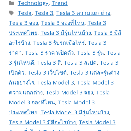
Categories
Technology
,
Trend
Tags
Tesla
,
Tesla 3
,
Tesla 3 ความแตกต่าง
,
Tesla 3 จอง
,
Tesla 3 จองที่ไหน
,
Tesla 3
ประเทศไทย
,
Tesla 3 มีรุ่นไหนบ้าง
,
Tesla 3 มีสี
อะไรบ้าง
,
Tesla 3 รับรถเมื่อไหร่
,
Tesla 3
ราคา
,
Tesla 3 ราคาเปิดตัว
,
Tesla 3 รุ่น
,
Tesla
3 รุ่นไหนดี
,
Tesla 3 สี
,
Tesla 3 สเปค
,
Tesla 3
เปิดตัว
,
Tesla 3 เว็บไซต์
,
Tesla 3 แต่ละรุ่นต่าง
กันอย่างไร
,
Tesla Model 3
,
Tesla Model 3
ความแตกต่าง
,
Tesla Model 3 จอง
,
Tesla
Model 3 จองที่ไหน
,
Tesla Model 3
ประเทศไทย
,
Tesla Model 3 มีรุ่นไหนบ้าง
,
Tesla Model 3 มีสีอะไรบ้าง
,
Tesla Model 3