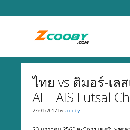
Skip
to
content
ไทย vs ติมอร์-เ
AFF AIS Futsal 
23/01/2017
by
zcooby
23 มกราคม 2560 จะมีการแข่งขันฟุตซอลร