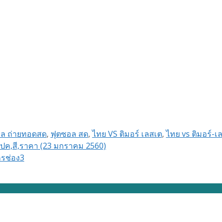
อล ถ่ายทอดสด
,
ฟุตซอล สด
,
ไทย VS ติมอร์ เลสเต
,
ไทย vs ติมอร์-
สเปค,สี,ราคา (23 มกราคม 2560)
ครช่อง3