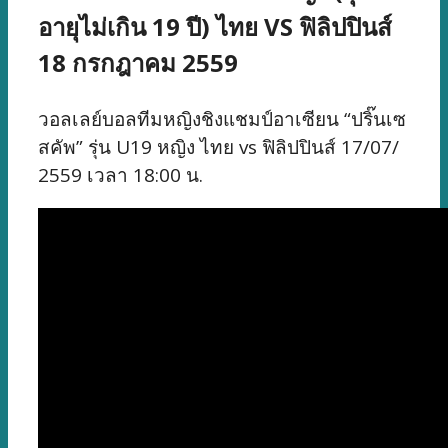
อายุไม่เกิน 19 ปี) ไทย VS ฟิลิปปินส์
18 กรกฎาคม 2559
วอลเลย์บอลทีมหญิงชิงแชมป์อาเซียน “ปริ๊นเซ
สคัพ” รุ่น U19 หญิง ไทย vs ฟิลิปปินส์
17/07/
2559 เวลา 18:00 น.