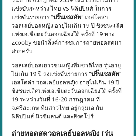
แข่งขันระหว่าง ไทย VS ฟิลิปปินส์ ในการ
แข่งขันรายการ “
ปริ๊นเซสคัพ
” เอสโคล่า
วอลเลย์บอลหญิง อายุไม่เกิน 19 ปี ชิงชนะเลิศ
แห่งเอเซียตะวันออกเฉียงใต้ ครั้งที่ 19 ทาง
Zcooby ขอนำลิ้งค์การชมการถ่ายทอดสดมา
ฝากครับ
วอลเลย์บอลเยาวชนหญิงทีมชาติไทย รุ่นอายุ
ไม่เกิน 19 ปี ลงแข่งขันรายการ “
ปริ๊นเซสคัพ
”
เอสโคล่า วอลเลย์บอลหญิง อายุไม่เกิน 19 ปี
ชิงชนะเลิศแห่งเอเซียตะวันออกเฉียงใต้ ครั้งที่
19 ระหว่างวันที่ 16-20 กรกฎาคม ที่
จ.ศรีสะเกษ ทีมสาวไทย อยู่กลุ่มเอ กับ
ฟิลิปปินส์ นิวซีแลนด์ และสิงคโปร์
ถ่ายทอดสดวอลเลย์บอลหญิง (รุ่น