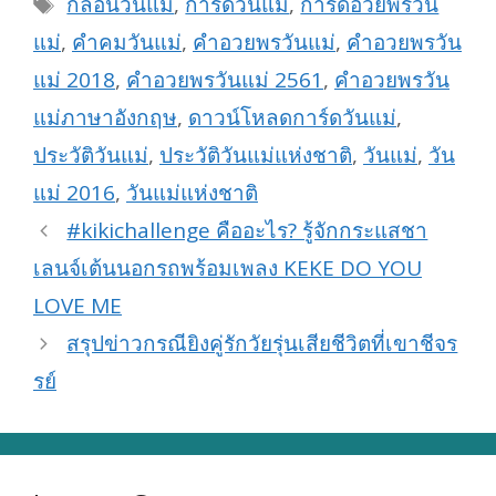
Tags
กลอนวันแม่
,
การ์ดวันแม่
,
การ์ดอวยพรวัน
แม่
,
คำคมวันแม่
,
คำอวยพรวันแม่
,
คำอวยพรวัน
แม่ 2018
,
คำอวยพรวันแม่ 2561
,
คำอวยพรวัน
แม่ภาษาอังกฤษ
,
ดาวน์โหลดการ์ดวันแม่
,
ประวัติวันแม่
,
ประวัติวันแม่แห่งชาติ
,
วันแม่
,
วัน
แม่ 2016
,
วันแม่แห่งชาติ
#kikichallenge คืออะไร? รู้จักกระแสชา
เลนจ์เต้นนอกรถพร้อมเพลง KEKE DO YOU
LOVE ME
สรุปข่าวกรณียิงคู่รักวัยรุ่นเสียชีวิตที่เขาชีจร
รย์