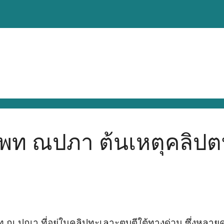
ท ณปภา ต้นเหตุคลิปตบ 
แพท ณ ปณา ที่อยู่ในคลิปทะเลาะตบตีใต้ทางด่วน ซึ่งห