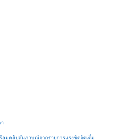
ภา
้อมคลิปสัมภาษณ์จากรายการแรงชัดจัดเต็ม