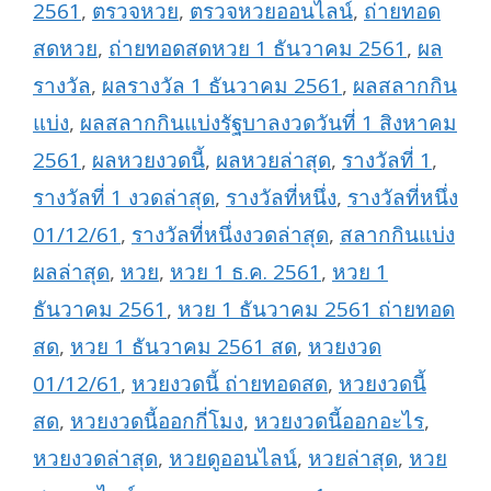
2561
,
ตรวจหวย
,
ตรวจหวยออนไลน์
,
ถ่ายทอด
สดหวย
,
ถ่ายทอดสดหวย 1 ธันวาคม 2561
,
ผล
รางวัล
,
ผลรางวัล 1 ธันวาคม 2561
,
ผลสลากกิน
แบ่ง
,
ผลสลากกินแบ่งรัฐบาลงวดวันที่ 1 สิงหาคม
2561
,
ผลหวยงวดนี้
,
ผลหวยล่าสุด
,
รางวัลที่ 1
,
รางวัลที่ 1 งวดล่าสุด
,
รางวัลที่หนึ่ง
,
รางวัลที่หนึ่ง
01/12/61
,
รางวัลที่หนึ่งงวดล่าสุด
,
สลากกินแบ่ง
ผลล่าสุด
,
หวย
,
หวย 1 ธ.ค. 2561
,
หวย 1
ธันวาคม 2561
,
หวย 1 ธันวาคม 2561 ถ่ายทอด
สด
,
หวย 1 ธันวาคม 2561 สด
,
หวยงวด
01/12/61
,
หวยงวดนี้ ถ่ายทอดสด
,
หวยงวดนี้
สด
,
หวยงวดนี้ออกกี่โมง
,
หวยงวดนี้ออกอะไร
,
หวยงวดล่าสุด
,
หวยดูออนไลน์
,
หวยล่าสุด
,
หวย