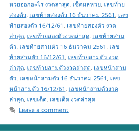
หวยออกอะไร งวดล่าสุด
,
เช็คผลหวย
,
เลขท้าย
สองตัว
,
เลขท้ายสองตัว 16 ธันวาคม 2561
,
เลข
ท้ายสองตัว 16/12/61
,
เลขท้ายสองตัว งวด
ล่าสุด
,
เลขท้ายสองตัวงวดล่าสุด
,
เลขท้ายสาม
ตัว
,
เลขท้ายสามตัว 16 ธันวาคม 2561
,
เลข
ท้ายสามตัว 16/12/61
,
เลขท้ายสามตัว งวด
ล่าสุด
,
เลขท้ายสามตัวงวดล่าสุด
,
เลขหน้าสาม
ตัว
,
เลขหน้าสามตัว 16 ธันวาคม 2561
,
เลข
หน้าสามตัว 16/12/61
,
เลขหน้าสามตัวงวด
ล่าสุด
,
เลขเด็ด
,
เลขเด็ด งวดล่าสุด
Leave a comment