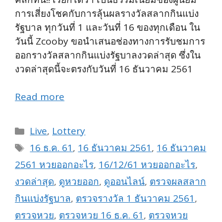
การเสี่ยงโชคกับการลุ้นผลรางวัลสลากกินแบ่ง
รัฐบาล ทุกวันที่ 1 และวันที่ 16 ของทุกเดือน ใน
วันนี้ Zcooby ขอนำเสนอช่องทางการรับชมการ
ออกรางวัลสลากกินแบ่งรัฐบาลงวดล่าสุด ซึ่งใน
งวดล่าสุดนี้จะตรงกับวันที่ 16 ธันวาคม 2561
Read more
Categories
Live
,
Lottery
Tags
16 ธ.ค. 61
,
16 ธันวาคม 2561
,
16 ธันวาคม
2561 หวยออกอะไร
,
16/12/61 หวยออกอะไร
,
งวดล่าสุด
,
ดูหวยออก
,
ดูออนไลน์
,
ตรวจผลสลาก
กินแบ่งรัฐบาล
,
ตรวจรางวัล 1 ธันวาคม 2561
,
ตรวจหวย
,
ตรวจหวย 16 ธ.ค. 61
,
ตรวจหวย