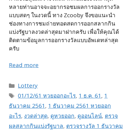
หลายท่านอาจจะอยากรอชมผลการออกรางวัล
แบบสดๆ ในงวดนี้ ทาง Zcooby จึงขอแนะนำ
ช่องทางการชมถ่ายทอดสดการออกสลากกิน
แบ่งรัฐบาลงวดล่าสุดมาฝากครับ เพื่อให้คุณได้
ติดตามข้อมูลการออกรางวัลแบบอัพเดทล่าสุด
ครับ
Read more
Categories
Lottery
Tags
01/12/61 หวยออกอะไร
,
1 ธ.ค. 61
,
1
ธันวาคม 2561
,
1 ธันวาคม 2561 หวยออก
อะไร
,
งวดล่าสุด
,
ดูหวยออก
,
ดูออนไลน์
,
ตรวจ
ผลสลากกินแบ่งรัฐบาล
,
ตรวจรางวัล 1 ธันวาคม