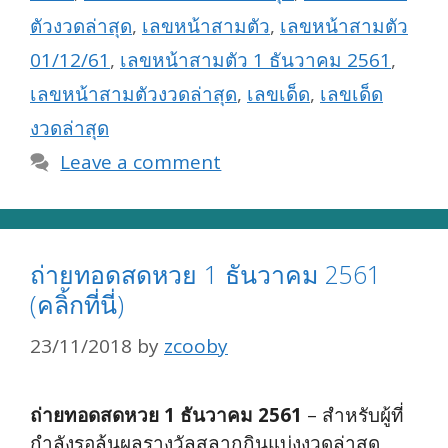
ตัวงวดล่าสุด
,
เลขหน้าสามตัว
,
เลขหน้าสามตัว
01/12/61
,
เลขหน้าสามตัว 1 ธันวาคม 2561
,
เลขหน้าสามตัวงวดล่าสุด
,
เลขเด็ด
,
เลขเด็ด
งวดล่าสุด
Leave a comment
ถ่ายทอดสดหวย 1 ธันวาคม 2561
(คลิ้กที่นี่)
23/11/2018
by
zcooby
ถ่ายทอดสดหวย 1 ธันวาคม 2561
– สำหรับผู้ที่
กำลังรอลุ้นผลรางวัลสลากกินแบ่งงวดล่าสุด