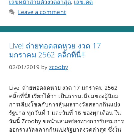
เลขหน้าสามตัวงวดล่าสุด
,
เลขเด็ด
Leave a comment
Live! ถ่ายทอดสดหวย งวด 17
มกราคม 2562 คลิ้กที่นี่!!
02/01/2019
by
zcooby
Live! ถ่ายทอดสดหวย งวด 17 มกราคม 2562
คลิ้กที่นี่!! เรียกได้ว่า เป็นธรรมเนียมของผู้นิยม
การเสี่ยงโชคกับการลุ้นผลรางวัลสลากกินแบ่ง
รัฐบาล ทุกวันที่ 1 และวันที่ 16 ของทุกเดือน ใน
วันนี้ Zcooby ขอนำเสนอช่องทางการรับชมการ
ออกรางวัลสลากกินแบ่งรัฐบาลงวดล่าสุด ซึ่งใน