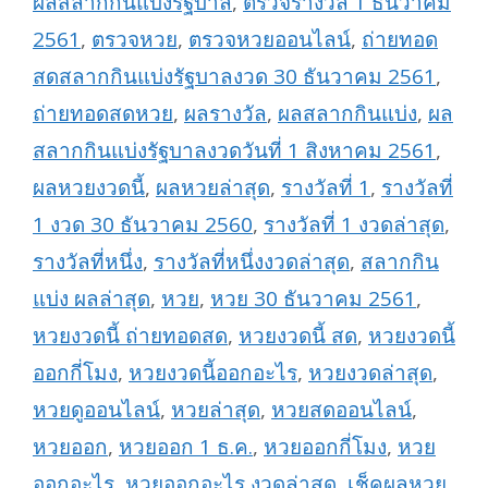
ผลสลากกินแบ่งรัฐบาล
,
ตรวจรางวัล 1 ธันวาคม
2561
,
ตรวจหวย
,
ตรวจหวยออนไลน์
,
ถ่ายทอด
สดสลากกินแบ่งรัฐบาลงวด 30 ธันวาคม 2561
,
ถ่ายทอดสดหวย
,
ผลรางวัล
,
ผลสลากกินแบ่ง
,
ผล
สลากกินแบ่งรัฐบาลงวดวันที่ 1 สิงหาคม 2561
,
ผลหวยงวดนี้
,
ผลหวยล่าสุด
,
รางวัลที่ 1
,
รางวัลที่
1 งวด 30 ธันวาคม 2560
,
รางวัลที่ 1 งวดล่าสุด
,
รางวัลที่หนึ่ง
,
รางวัลที่หนึ่งงวดล่าสุด
,
สลากกิน
แบ่ง ผลล่าสุด
,
หวย
,
หวย 30 ธันวาคม 2561
,
หวยงวดนี้ ถ่ายทอดสด
,
หวยงวดนี้ สด
,
หวยงวดนี้
ออกกี่โมง
,
หวยงวดนี้ออกอะไร
,
หวยงวดล่าสุด
,
หวยดูออนไลน์
,
หวยล่าสุด
,
หวยสดออนไลน์
,
หวยออก
,
หวยออก 1 ธ.ค.
,
หวยออกกี่โมง
,
หวย
ออกอะไร
,
หวยออกอะไร งวดล่าสุด
,
เช็คผลหวย
,