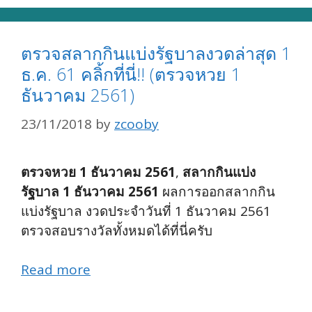
ตรวจสลากกินแบ่งรัฐบาลงวดล่าสุด 1
ธ.ค. 61 คลิ้กที่นี่!! (ตรวจหวย 1
ธันวาคม 2561)
23/11/2018
by
zcooby
ตรวจหวย 1 ธันวาคม 2561
,
สลากกินแบ่ง
รัฐบาล 1 ธันวาคม 2561
ผลการออกสลากกิน
แบ่งรัฐบาล งวดประจำวันที่ 1 ธันวาคม 2561
ตรวจสอบรางวัลทั้งหมดได้ที่นี่ครับ
Read more