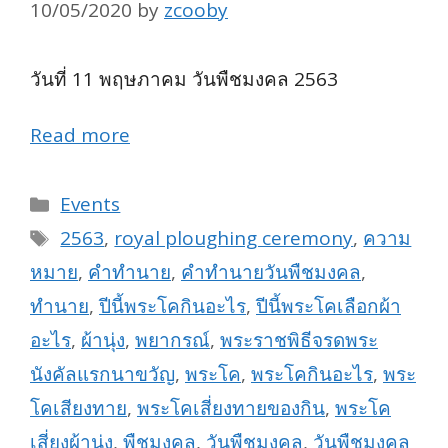
10/05/2020
by
zcooby
วันที่ 11 พฤษภาคม วันพืชมงคล 2563
Read more
Categories
Events
Tags
2563
,
royal ploughing ceremony
,
ความ
หมาย
,
คำทำนาย
,
คำทำนายวันพืชมงคล
,
ทำนาย
,
ปีนี้พระโคกินอะไร
,
ปีนี้พระโคเลือกผ้า
อะไร
,
ผ้านุ่ง
,
พยากรณ์
,
พระราชพิธีจรดพระ
นังคัลแรกนาขวัญ
,
พระโค
,
พระโคกินอะไร
,
พระ
โคเสียงทาย
,
พระโคเสี่ยงทายของกิน
,
พระโค
เสี่ยงผ้านุ่ง
,
พืชมงคล
,
วันพืชมงคล
,
วันพืชมงคล