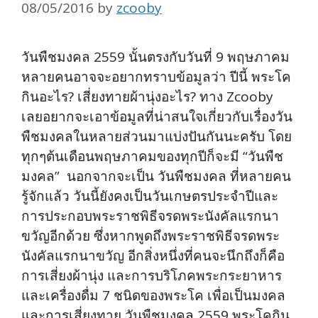
08/05/2016
by
zcooby
วันพืชมงคล 2559 นั้นตรงกับวันที่ 9 พฤษภาคม
หลายคนอาจจะอยากทราบข้อมูลว่า ปีนี้ พระโค
กินอะไร? เสี่ยงทายผ้านุ่งอะไร? ทาง Zcooby
เลยอยากจะเอาข้อมูลที่น่าสนใจเกี่ยวกับเรื่องวัน
พืชมงคลในหลายส่วนมาแบ่งปันกันนะครับ โดย
ทุกๆต้นเดือนพฤษภาคมของทุกปีก็จะมี “วันพืช
มงคล” นอกจากจะเป็น วันพืชมงคล ที่หลายคน
รู้จักแล้ว วันนี้ยังคงเป็นวันเกษตรประจำปีและ
การประกอบพระราชพิธีจรดพระนังคัลแรกนา
ขวัญอีกด้วย ซึ่งหากพูดถึงพระราชพิธีจรดพระ
นังคัลแรกนาขวัญ อีกสิ่งหนึ่งที่คนจะนึกถึงก็คือ
การเสี่ยงผ้านุ่ง และการบริโภคพระกระยาหาร
และเครื่องดื่ม 7 ชนิดของพระโค เพื่อเป็นมงคล
และการเสี่ยงทาย วันพืชมงคล 2559 พระโคกิน