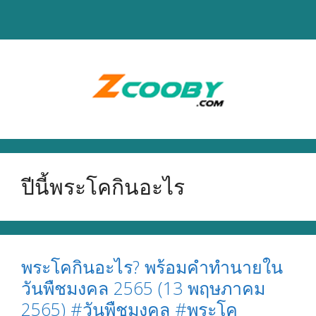
Skip
to
content
ปีนี้พระโคกินอะไร
พระโคกินอะไร? พร้อมคำทำนายใน
วันพืชมงคล 2565 (13 พฤษภาคม
2565) #วันพืชมงคล #พระโค