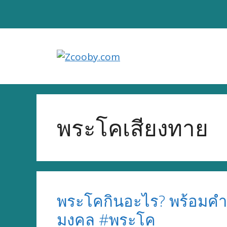
Skip
to
content
พระโคเสียงทาย
พระโคกินอะไร? พร้อมคำ
มงคล #พระโค