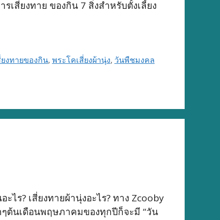
สี่ยงทาย ของกิน 7 สิ่งสำหรับตั้งเลี้ยง
ี่ยงทายของกิน
,
พระโคเสี่ยงผ้านุ่ง
,
วันพืชมงคล
อะไร? เสี่ยงทายผ้านุ่งอะไร? ทาง Zcooby
กๆต้นเดือนพฤษภาคมของทุกปีก็จะมี “วัน