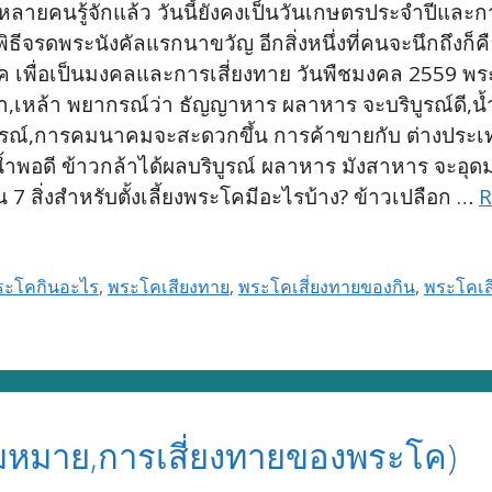
หลายคนรู้จักแล้ว วันนี้ยังคงเป็นวันเกษตรประจำปีแล
ธีจรดพระนังคัลแรกนาขวัญ อีกสิ่งหนึ่งที่คนจะนึกถึงก็ค
 เพื่อเป็นมงคลและการเสี่ยงทาย วันพืชมงคล 2559 พระ
้า,เหล้า พยากรณ์ว่า ธัญญาหาร ผลาหาร จะบริบูรณ์ดี,
์,การคมนาคมจะสะดวกขึ้น การค้าขายกับ ต่างประเทศดีข
 น้ำพอดี ข้าวกล้าได้ผลบริบูรณ์ ผลาหาร มังสาหาร จะอุด
 สิ่งสำหรับตั้งเลี้ยงพระโคมีอะไรบ้าง? ข้าวเปลือก …
R
ระโคกินอะไร
,
พระโคเสียงทาย
,
พระโคเสี่ยงทายของกิน
,
พระโคเสี่
หมาย,การเสี่ยงทายของพระโค)