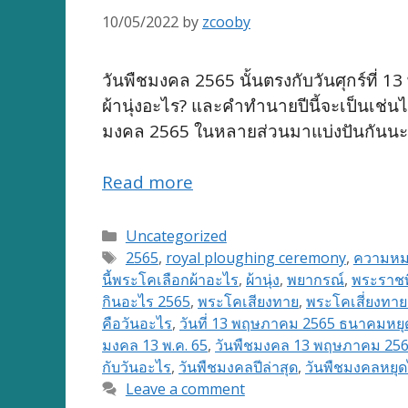
10/05/2022
by
zcooby
วันพืชมงคล 2565 นั้นตรงกับวันศุกร์ที่ 
ผ้านุ่งอะไร? และคำทำนายปีนี้จะเป็นเช่น
มงคล 2565 ในหลายส่วนมาแบ่งปันกันนะ
Read more
Categories
Uncategorized
Tags
2565
,
royal ploughing ceremony
,
ความหม
นี้พระโคเลือกผ้าอะไร
,
ผ้านุ่ง
,
พยากรณ์
,
พระราชพ
กินอะไร 2565
,
พระโคเสียงทาย
,
พระโคเสี่ยงทาย
คือวันอะไร
,
วันที่ 13 พฤษภาคม 2565 ธนาคมหย
มงคล 13 พ.ค. 65
,
วันพืชมงคล 13 พฤษภาคม 25
กับวันอะไร
,
วันพืชมงคลปีล่าสุด
,
วันพืชมงคลหยุ
Leave a comment