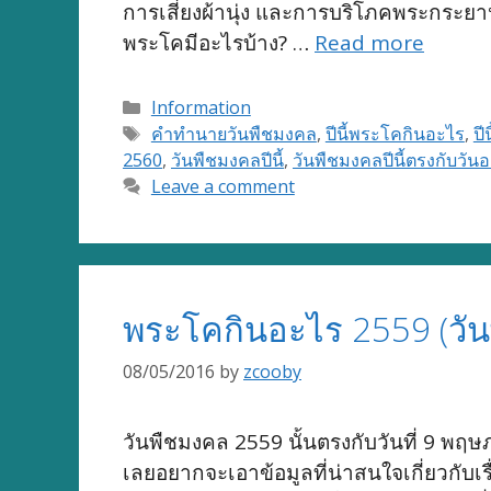
การเสี่ยงผ้านุ่ง และการบริโภคพระกระยาห
พระโคมีอะไรบ้าง? …
Read more
Categories
Information
Tags
คำทำนายวันพืชมงคล
,
ปีนี้พระโคกินอะไร
,
ปี
2560
,
วันพืชมงคลปีนี้
,
วันพืชมงคลปีนี้ตรงกับวัน
Leave a comment
พระโคกินอะไร 2559 (วั
08/05/2016
by
zcooby
วันพืชมงคล 2559 นั้นตรงกับวันที่ 9 พฤ
เลยอยากจะเอาข้อมูลที่น่าสนใจเกี่ยวกับ