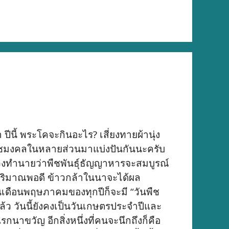
นี้ พระโคจะกินอะไร? เสี่ยงทายผ้านุ่ง
นพืชมงคลในหลายส่วนมาแบ่งปันกันนะครับ
วงทำนายว่าพืชพันธุ์ธัญญาหารจะสมบูรณ์
มีปริมาณพอดี ข้าวกล้าในนาจะได้ผล
เดือนพฤษภาคมของทุกปีก็จะมี “วันพืช
ล้ว วันนี้ยังคงเป็นวันเกษตรประจำปีและ
าขวัญ อีกสิ่งหนึ่งที่คนจะนึกถึงก็คือ