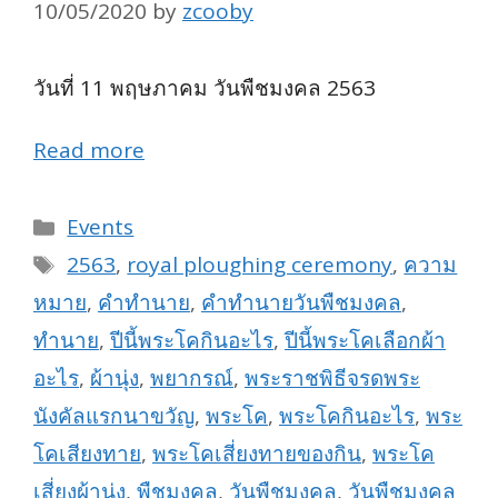
10/05/2020
by
zcooby
วันที่ 11 พฤษภาคม วันพืชมงคล 2563
Read more
Categories
Events
Tags
2563
,
royal ploughing ceremony
,
ความ
หมาย
,
คำทำนาย
,
คำทำนายวันพืชมงคล
,
ทำนาย
,
ปีนี้พระโคกินอะไร
,
ปีนี้พระโคเลือกผ้า
อะไร
,
ผ้านุ่ง
,
พยากรณ์
,
พระราชพิธีจรดพระ
นังคัลแรกนาขวัญ
,
พระโค
,
พระโคกินอะไร
,
พระ
โคเสียงทาย
,
พระโคเสี่ยงทายของกิน
,
พระโค
เสี่ยงผ้านุ่ง
,
พืชมงคล
,
วันพืชมงคล
,
วันพืชมงคล