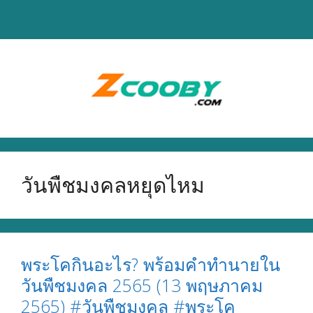
Skip
to
content
วันพืชมงคลหยุดไหม
พระโคกินอะไร? พร้อมคำทำนายใน
วันพืชมงคล 2565 (13 พฤษภาคม
2565) #วันพืชมงคล #พระโค