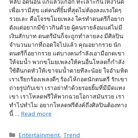
หลับ อดนอน แก้แล้วแก้อีก ทะเลาะกันให้งานดี
เพื่อเรามีสุข แต่คนที่ยิ้มที่สุดไม่ต้องลงแรงใดๆ
รวยเละ คือโจรขโมยเพลง ใครทำดนตรีก็อยาก
ดังแต่อยากมีข้าวกินด้วย ผู้คนรายล้อมแต่ไม่มี
เงินสักบาท ดนตรีมันก็จะถูกทำลายลง มีศิลปิน
จำนวนมากที่ถอดใจไปแล้ว คุณอยากรวย นัก
ดนตรีก็อยากรวย แต่บางคนกำลังเอามือกดเขา
ให้จมน้ำ พวกขโมยเพลงให้คนอื่นโหลดก็กำลัง
ใช้ตีนกดหัวให้เขาจมน้ำตายทีละน้อย ใจอำมหิต
เราเรียกร้องเพลงดีๆ ร้องไห้กอดนักดนตรี รักเขา
ถ่ายรูปกับเขา เราอย่าทำด้วยรอยยิ้มที่มีมีดแทง
เขา เราโหลดฟรีให้พวกฉวยโอกาสมันรวย เรา
ทำไปทำไม อยากโหลดฟรีตังค์ถึงศิลปินต้องทาง
นี้ …
Read more
Categories
Entertainment
,
Trend