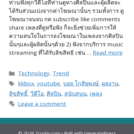
ท่านฟังทุกวิดีโอที่ท่านดูทางศิลปินและผุ้ผลิตจะ
ได้รับส่วนแบ่งจากค่าโฆษณานั้นๆ รวมทั้งการ ดู
โฆษณาจนจบ กด subscribe like comments
share เพลงที่ดูหรือฟัง ก็จะยิ่งช่วยเพิ่มการให้
ความสนใจในการลงโฆษณาในเพลงจากศิลปิน
นั้นๆและผู้ผลิตนั้นๆด้วย 2) ฟังจากบริการ music
streaming ที่ได้รับลิขสิทธิ เช่น …
Read more
Categories
Technology
,
Trend
Tags
kkbox
,
youtube
,
บอย โกสิยพงษ์
,
ผลงาน
,
ลิขสิทธิ์
,
วิดีโอ
,
ศิลปิน
,
สนับสนุน
,
เพลง
Leave a comment
© 2026 Zcooby.com
• Built with
GeneratePress