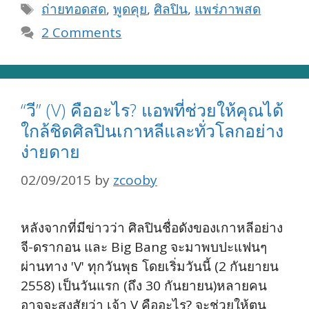
Tags
ถ่ายทอดสด
,
พูดคุย
,
ศิลปิน
,
แพร่ภาพสด
2 Comments
“วี” (V) คืออะไร? แอพที่ช่วยให้คุณได้
ใกล้ชิดศิลปินเกาหลีและทั่วโลกอย่าง
ง่ายดาย
02/09/2015
by
zcooby
หลังจากที่มีข่าวว่า ศิลปินชื่อดังของเกาหลีอย่าง
จี-ดรากอน และ Big Bang จะมาพบปะแฟนๆ
ผ่านทาง 'V' ทุกวันพุธ โดยเริ่มวันนี้ (2 กันยายน
2558) เป็นวันแรก (ถึง 30 กันยายน)หลายคน
อาจจะสงสัยว่า เจ้า V คืออะไร? จะช่วยให้ตน