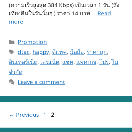
(ความเร็วสูงสุด 384 Kbps) เป็นเวลา 1 วัน (ถึง
เที่ยงคืนในวันนั้นๆ ) ราคา 14 บาท …
Read
more
Categories
Promotion
Tags
dtac
,
happy
,
ดีแทค
,
มือถือ
,
ราคาถูก
,
อินเทอร์เน็ต
,
เล่นเน็ต
,
แชท
,
แพคเกจ
,
โปร
,
ไม่
จำกัด
Leave a comment
Page
Page
←
Previous
1
2