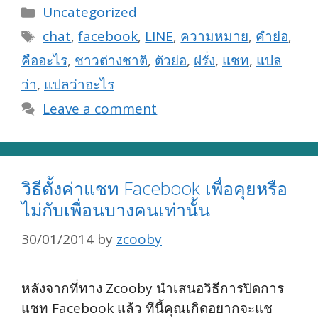
Categories
Uncategorized
Tags
chat
,
facebook
,
LINE
,
ความหมาย
,
คำย่อ
,
คืออะไร
,
ชาวต่างชาติ
,
ตัวย่อ
,
ฝรั่ง
,
แชท
,
แปล
ว่า
,
แปลว่าอะไร
Leave a comment
วิธีตั้งค่าแชท Facebook เพื่อคุยหรือ
ไม่กับเพื่อนบางคนเท่านั้น
30/01/2014
by
zcooby
หลังจากที่ทาง Zcooby นำเสนอวิธีการปิดการ
แชท Facebook แล้ว ทีนี้คุณเกิดอยากจะแช