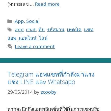
(หมายเลข …
Read more
Categories
App
,
Social
Tags
app
,
chat
,
ทิป
,
รหัสผ่าน
,
เทคนิค
,
แชท
,
แอพ
,
แอพไลน์
,
ไลน์
Leave a comment
Telegram แอพแชทที่กำลังมาแรง
แซง LINE และ Whatsapp
29/05/2014
by
zcooby
หากจะนึกถึงแอพพลิเคชั่นที่ใช้ในการแชทหรือ