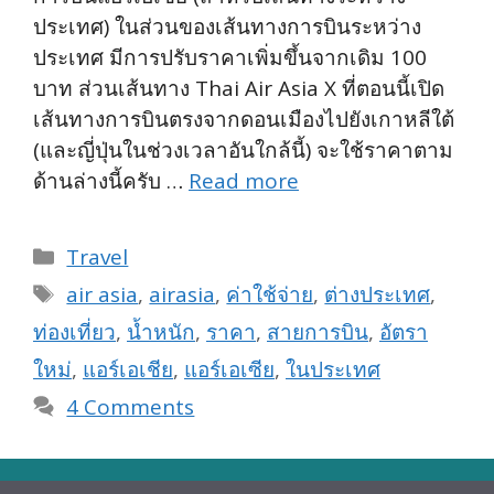
ประเทศ) ในส่วนของเส้นทางการบินระหว่าง
ประเทศ มีการปรับราคาเพิ่มขึ้นจากเดิม 100
บาท ส่วนเส้นทาง Thai Air Asia X ที่ตอนนี้เปิด
เส้นทางการบินตรงจากดอนเมืองไปยังเกาหลีใต้
(และญี่ปุ่นในช่วงเวลาอันใกล้นี้) จะใช้ราคาตาม
ด้านล่างนี้ครับ …
Read more
Categories
Travel
Tags
air asia
,
airasia
,
ค่าใช้จ่าย
,
ต่างประเทศ
,
ท่องเที่ยว
,
น้ำหนัก
,
ราคา
,
สายการบิน
,
อัตรา
ใหม่
,
แอร์เอเชีย
,
แอร์เอเซีย
,
ในประเทศ
4 Comments