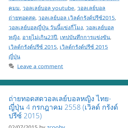
คมม
,
วอลเลย์บอล youtube
,
วอลเลย์บอล
ถ่ายทอดสด
,
วอลเลย์บอล เวิลด์กรังด์ปรีซ์2015
,
วอลเลย์บอลญี่ปุ่น วันนี้แข่งกี่โมง
,
วอลเลย์บอล
หญิง
,
อายุไม่เกิน23ปี
,
เทปบันทึกการแข่งขัน
,
เวิลด์กรังด์ปรีซ์ 2015
,
เวิลด์กรังด์ปรีซ์ 2015
ญี่ปุ่น
Leave a comment
ถ่ายทอดสดวอลเลย์บอลหญิง ไทย-
ญี่ปุ่น 4 กรกฎาคม 2558 (เวิลด์ กรังด์
ปรีซ์ 2015)
02/07/2015
by
zcooby