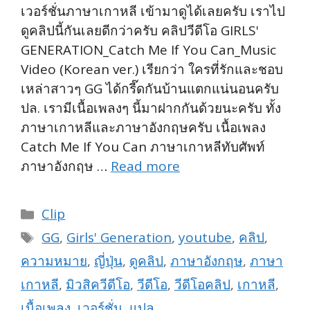
เวอร์ชั่นภาษาเกาหลี เข้ามาดูได้เลยครับ เราไป
ดูคลิปนี้กันเลยดีกว่าครับ คลิปวีดีโอ GIRLS'
GENERATION_Catch Me If You Can_Music
Video (Korean ver.) เรียกว่า ใครที่รักและชอบ
เหล่าสาวๆ GG ได้กรี๊ดกันบ้านแตกแน่นอนครับ
ปล. เรามีเนื้อเพลงๆ นี้มาฝากกันด้วยนะครับ ทั้ง
ภาษาเกาหลีและภาษาอังกฤษครับ เนื้อเพลง
Catch Me If You Can ภาษาเกาหลีทับศัพท์
ภาษาอังกฤษ …
Read more
Categories
Clip
Tags
GG
,
Girls' Generation
,
youtube
,
คลิป
,
ความหมาย
,
ญี่ปุ่น
,
ดูคลิป
,
ภาษาอังกฤษ
,
ภาษา
เกาหลี
,
มิวสิควีดีโอ
,
วีดีโอ
,
วีดีโอคลิป
,
เกาหลี
,
เนื้อเพลง
,
เวอร์ชั่น
,
แปล