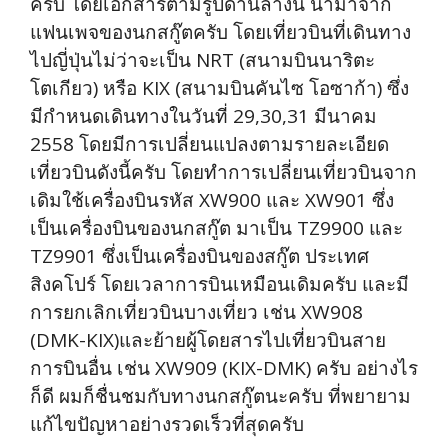
ครับ โดยเอกสารตามรูปด้านล่างนี้ นำมาจาก
แฟนเพจของนกสกู๊ตครับ โดยเที่ยวบินที่เดินทาง
ไปญี่ปุ่นไม่ว่าจะเป็น NRT (สนามบินนาริตะ
โตเกียว) หรือ KIX (สนามบินคันไซ โอซาก้า) ซึ่ง
มีกำหนดเดินทางในวันที่ 29,30,31 มีนาคม
2558 โดยมีการเปลี่ยนแปลงตามรายละเอียด
เที่ยวบินดังนี้ครับ โดยทำการเปลี่ยนเที่ยวบินจาก
เดิมใช้เครื่องบินรหัส XW900 และ XW901 ซึ่ง
เป็นเครื่องบินของนกสกู๊ต มาเป็น TZ9900 และ
TZ9901 ซึ่งเป็นเครื่องบินของสกู๊ต ประเทศ
สิงคโปร์ โดยเวลาการบินเหมือนเดิมครับ และมี
การยกเลิกเที่ยวบินบางเที่ยว เช่น XW908
(DMK-KIX)และย้ายผู้โดยสารไปเที่ยวบินสาย
การบินอื่น เช่น XW909 (KIX-DMK) ครับ อย่างไร
ก็ดี ผมก็ชื่นชมกับทางนกสกู๊ตนะครับ ที่พยายาม
แก้ไขปัญหาอย่างรวดเร็วที่สุดครับ