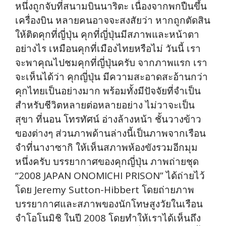
หนึ่งถูกจับที่สนามบินนาริตะ เนื่องจากพกปืนขึ้น
เครื่องบิน หลายคนอาจจะสงสัยว่า หากถูกตัดสิน
ให้ติดคุกที่ญี่ปุ่น คุกที่ญี่ปุ่นมีสภาพและหน้าตา
อย่างไร เหมือนคุกที่เมืองไทยหรือไม่ วันนี้ เรา
จะพาคุณไปชมคุกที่ญี่ปุ่นครับ จากภาพแรก เรา
จะเห็นได้ว่า คุกญี่ปุ่น มีความสะอาดสะอ้านกว่า
คุกไทยเป็นอย่างมาก พร้อมทั้งมีปัจจัยที่จำเป็น
สำหรับชีวิตหลายต่อหลายอย่าง ไม่วาจะเป็น
สุขา ที่นอน โทรทัศน์ อ่างล้างหน้า ชั้นวางข้าว
ของต่างๆ ส่วนภาพด้านล่างนี้เป็นภาพจากเรือน
จำที่นางาซากิ ให้เห็นสภาพห้องขังรวมอีกมุม
หนึ่งครับ บรรยากาศของคุกญี่ปุ่น ภาพถ่ายชุด
“2008 JAPAN ONOMICHI PRISON” ได้ถ่ายไว้
โดย Jeremy Sutton-Hibbert โดยถ่ายภาพ
บรรยากาศและสภาพของนักโทษสูงวัยในเรือน
จำโอโนมิชิ ในปี 2008 โดยทำให้เราได้เห็นถึง