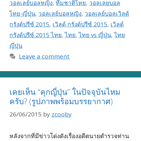
วอลเลย์บอลหญิง
,
ทีมชาติไทย
,
วอลเลยบอล
ไทย-ญี่ปุ่น
,
วอลเลย์บอลหญิง
,
วอลเลย์บอลเวิลด์
กรังด์ปรีซ์ 2015
,
เวิลด์ กรังด์ปรีซ์ 2015
,
เวิลด์
กรังด์ปรีซ์ 2015 ไทย
,
ไทย
,
ไทย vs ญี่ปุ่น
,
ไทย
ญี่ปุ่น
Leave a comment
เคยเห็น “คุกญี่ปุ่น” ในปัจจุบันไหม
ครับ? (รูปภาพพร้อมบรรยากาศ)
26/06/2015
by
zcooby
หลังจากที่มีข่าวโด่งดังเรื่องอดีตนายตำรวจท่าน