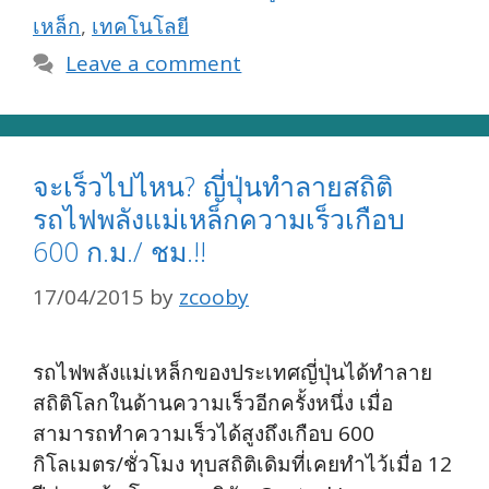
เหล็ก
,
เทคโนโลยี
Leave a comment
จะเร็วไปไหน? ญี่ปุ่นทำลายสถิติ
รถไฟพลังแม่เหล็กความเร็วเกือบ
600 ก.ม./ ชม.!!
17/04/2015
by
zcooby
รถไฟพลังแม่เหล็กของประเทศญี่ปุ่นได้ทำลาย
สถิติโลกในด้านความเร็วอีกครั้งหนึ่ง เมื่อ
สามารถทำความเร็วได้สูงถึงเกือบ 600
กิโลเมตร/ชั่วโมง ทุบสถิติเดิมที่เคยทำไว้เมื่อ 12