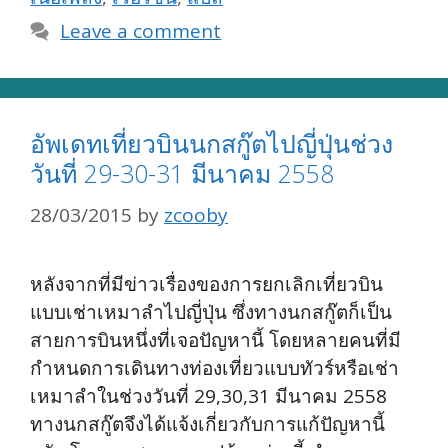
Leave a comment
อัพเดทเที่ยวบินนกสกู๊ตไปญี่ปุ่นช่วง
วันที่ 29-30-31 มีนาคม 2558
28/03/2015
by
zcooby
หลังจากที่มีข่าวเรื่องของการยกเลิกเที่ยวบิน
แบบเช่าเหมาลำไปญี่ปุ่น ซึ่งทางนกสกู๊ตก็เป็น
สายการบินหนึ่งที่เจอปัญหานี้ โดยหลายคนที่มี
กำหนดการเดินทางท่องเที่ยวแบบทัวร์หรือเช่า
เหมาลำในช่วงวันที่ 29,30,31 มีนาคม 2558
ทางนกสกู๊ตจึงได้แจ้งเกี่ยวกับการแก้ปัญหานี้