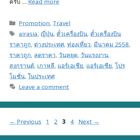
ครับ …
Read more
Categories
Promotion
,
Travel
Tags
airasia
,
ญี่ปุ่น
,
ตั๋วเครื่องบิน
,
ตั๋วเครื่องบิน
ราคาถูก
,
ต่างประเทศ
,
ท่องเที่ยว
,
มีนาคม 2558
,
ราคาถูก
,
ลดราคา
,
วันหยุด
,
วันแรงงาน
,
สงกรานต์
,
เกาหลี
,
แอร์เอเชีย
,
แอร์เอเซีย
,
โปร
โมชั่น
,
ในประเทศ
Leave a comment
Page
Page
Page
Page
←
Previous
1
2
3
4
Next
→