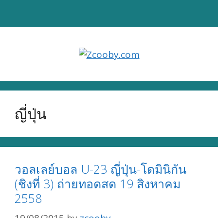
Skip
to
content
ญี่ปุ่น
วอลเลย์บอล U-23 ญี่ปุ่น-โดมินิกัน
(ชิงที่ 3) ถ่ายทอดสด 19 สิงหาคม
2558